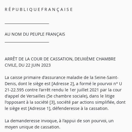
R É P U B L I Q U E F R A N Ç A I S E
_________________________
AU NOM DU PEUPLE FRANÇAIS
_________________________
ARRÊT DE LA COUR DE CASSATION, DEUXIÈME CHAMBRE
CIVILE, DU 22 JUIN 2023
La caisse primaire d'assurance maladie de la Seine-Saint-
Denis, dont le siège est [Adresse 2], a formé le pourvoi n° U
21-22.595 contre l'arrêt rendu le 1er juillet 2021 par la cour
d'appel de Versailles (5e chambre sociale), dans le litige
l'opposant à la société [3], société par actions simplifiée, dont
le siège est [Adresse 1], défenderesse à la cassation.
La demanderesse invoque, à l'appui de son pourvoi, un
moyen unique de cassation.