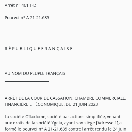
Arrêt n° 461 F-D
Pourvoi n° A 21-21.635
R É P U B L I Q U E F R A N Ç A I S E
_________________________
AU NOM DU PEUPLE FRANÇAIS
_________________________
ARRÊT DE LA COUR DE CASSATION, CHAMBRE COMMERCIALE,
FINANCIÈRE ET ÉCONOMIQUE, DU 21 JUIN 2023
La société Oïkodome, société par actions simplifiée, venant
aux droits de la société Ygeia, ayant son siège [Adresse 1],a
formé le pourvoi n° A 21-21.635 contre l'arrêt rendu le 24 juin