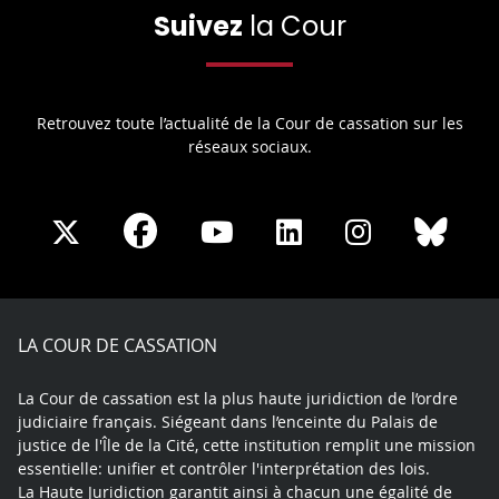
Suivez
la Cour
Retrouvez toute l’actualité de la Cour de cassation sur les
réseaux sociaux.
Share
Share
Share
Share
Sha
Share
on
on
on
on
on
on
Facebook
X
Youtube
LinkedIn
Instagram
Blue
play
LA COUR DE CASSATION
La Cour de cassation est la plus haute juridiction de l’ordre
judiciaire français. Siégeant dans l’enceinte du Palais de
justice de l'Île de la Cité, cette institution remplit une mission
essentielle: unifier et contrôler l'interprétation des lois.
La Haute Juridiction garantit ainsi à chacun une égalité de