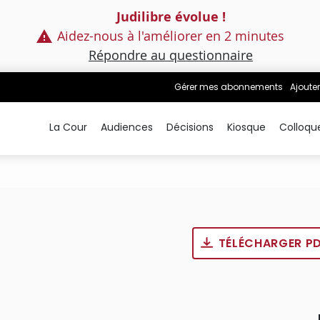
Judilibre évolue !
Aidez-nous à l'améliorer en 2 minutes
Répondre au questionnaire
Gérer mes abonnements
Ajouter
La Cour
Audiences
Décisions
Kiosque
Colloqu
TÉLÉCHARGER P