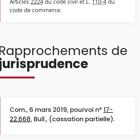
Articles
2224
du code civil et L.
110-4
du
code de commerce.
Rapprochements de
jurisprudence
Com., 6 mars 2019, pourvoi n°
17-
22.668
, Bull., (cassation partielle).