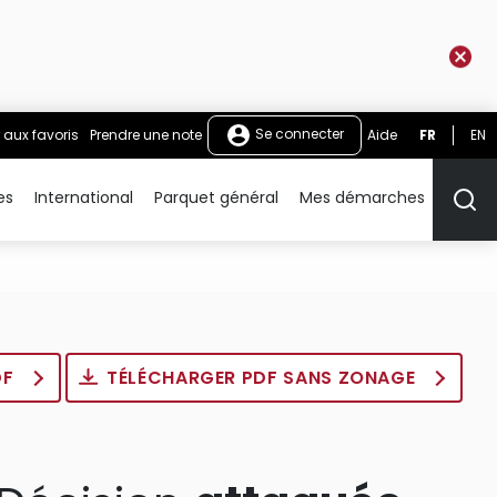
Se connecter
 aux favoris
Prendre une note
Aide
FR
EN
es
International
Parquet général
Mes démarches
Rech
DF
TÉLÉCHARGER PDF SANS ZONAGE