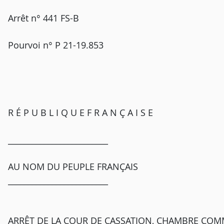
Arrêt n° 441 FS-B
Pourvoi n° P 21-19.853
R É P U B L I Q U E F R A N Ç A I S E
_________________________
AU NOM DU PEUPLE FRANÇAIS
_________________________
ARRÊT DE LA COUR DE CASSATION, CHAMBRE COMM