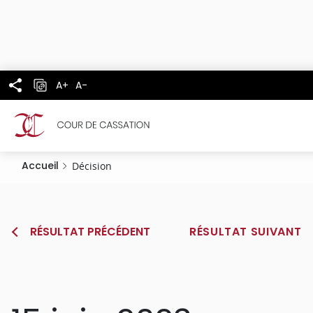
Panneau de gestion des cookies
Aller
au
contenu
principal
A+
A-
Accueil
Décision
RÉSULTAT PRÉCÉDENT
RÉSULTAT SUIVANT