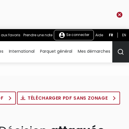
Se connecter
 aux favoris
Prendre une note
Aide
FR
EN
es
International
Parquet général
Mes démarches
Rech
DF
TÉLÉCHARGER PDF SANS ZONAGE