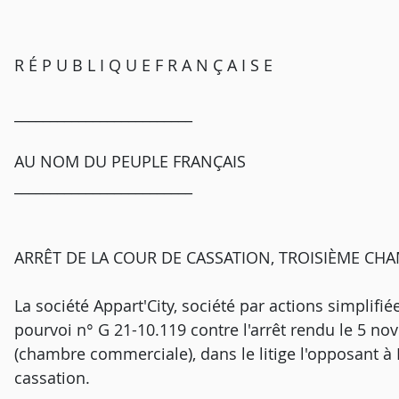
R É P U B L I Q U E F R A N Ç A I S E
_________________________
AU NOM DU PEUPLE FRANÇAIS
_________________________
ARRÊT DE LA COUR DE CASSATION, TROISIÈME CHAM
La société Appart'City, société par actions simplifiée
pourvoi n° G 21-10.119 contre l'arrêt rendu le 5 n
(chambre commerciale), dans le litige l'opposant à M
cassation.