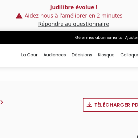
Judilibre évolue !
Aidez-nous à l'améliorer en 2 minutes
Répondre au questionnaire
Gérer mes abonnements
Ajouter
La Cour
Audiences
Décisions
Kiosque
Colloqu
TÉLÉCHARGER P