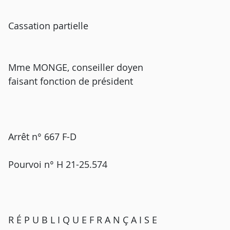
Cassation partielle
Mme MONGE, conseiller doyen
faisant fonction de président
Arrêt n° 667 F-D
Pourvoi n° H 21-25.574
R É P U B L I Q U E F R A N Ç A I S E