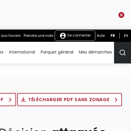
Se connecter
 aux favoris
Prendre une note
Aide
FR
EN
es
International
Parquet général
Mes démarches
Rech
DF
TÉLÉCHARGER PDF SANS ZONAGE