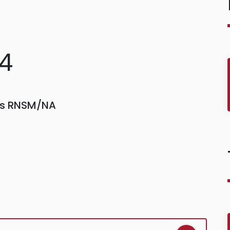
74
ors RNSM/NA