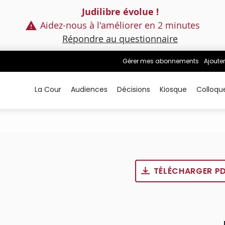
Judilibre évolue !
Aidez-nous à l'améliorer en 2 minutes
Répondre au questionnaire
Gérer mes abonnements
Ajouter
La Cour
Audiences
Décisions
Kiosque
Colloqu
TÉLÉCHARGER P