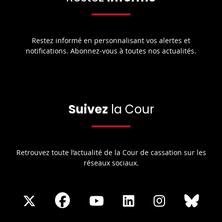
Restez informé en personnalisant vos alertes et
notifications. Abonnez-vous à toutes nos actualités.
Suivez
la Cour
Retrouvez toute l’actualité de la Cour de cassation sur les
réseaux sociaux.
Share
Share
Share
Share
Sha
Share
on
on
on
on
on
on