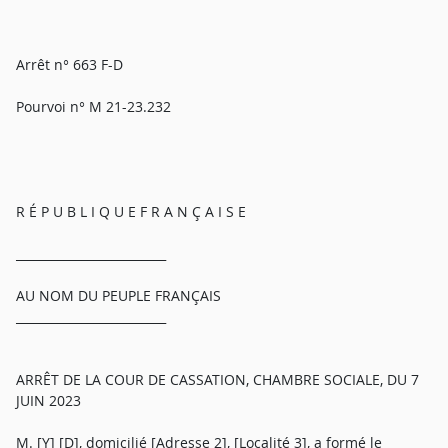
Arrêt n° 663 F-D
Pourvoi n° M 21-23.232
R É P U B L I Q U E F R A N Ç A I S E
_________________________
AU NOM DU PEUPLE FRANÇAIS
_________________________
ARRÊT DE LA COUR DE CASSATION, CHAMBRE SOCIALE, DU 7
JUIN 2023
M. [Y] [D], domicilié [Adresse 2], [Localité 3], a formé le