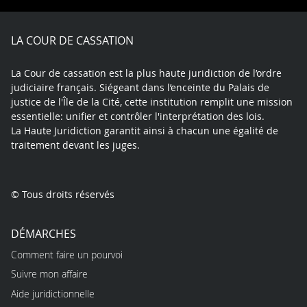
Facebook
X
Youtube
LinkedIn
Instagram
Blue
play
LA COUR DE CASSATION
La Cour de cassation est la plus haute juridiction de l’ordre
judiciaire français. Siégeant dans l’enceinte du Palais de
justice de l'Île de la Cité, cette institution remplit une mission
essentielle: unifier et contrôler l'interprétation des lois.
La Haute Juridiction garantit ainsi à chacun une égalité de
traitement devant les juges.
© Tous droits réservés
DÉMARCHES
Comment faire un pourvoi
Suivre mon affaire
Aide juridictionnelle