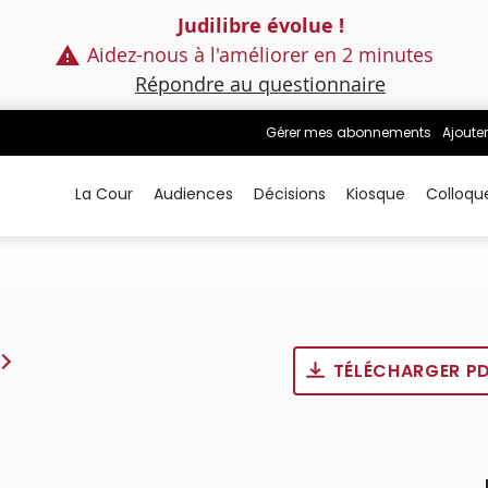
Judilibre évolue !
Aidez-nous à l'améliorer en 2 minutes
Répondre au questionnaire
Gérer mes abonnements
Ajouter
La Cour
Audiences
Décisions
Kiosque
Colloqu
TÉLÉCHARGER P