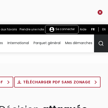
Se connecter
 aux favoris
Prendre une note
Aide
FR
EN
es
International
Parquet général
Mes démarches
Rech
DF
TÉLÉCHARGER PDF SANS ZONAGE