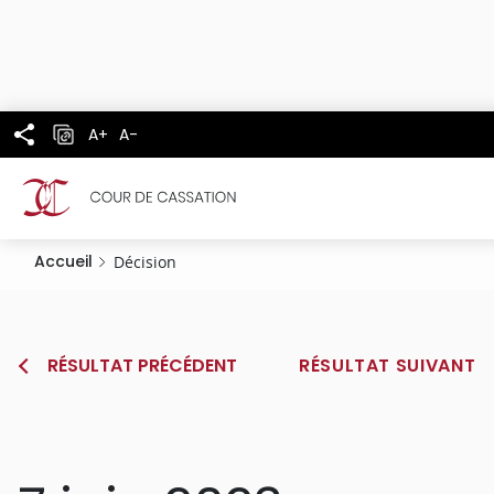
Panneau de gestion des cookies
Aller
au
contenu
principal
A+
A-
Accueil
Décision
RÉSULTAT PRÉCÉDENT
RÉSULTAT SUIVANT