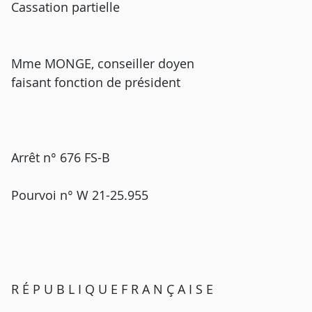
Cassation partielle
Mme MONGE, conseiller doyen
faisant fonction de président
Arrêt n° 676 FS-B
Pourvoi n° W 21-25.955
R É P U B L I Q U E F R A N Ç A I S E