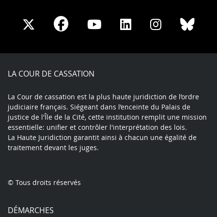
Share
Share
Share
Share
Sha
Share
on
on
on
on
on
on
Facebook
X
Youtube
LinkedIn
Instagram
Blue
play
LA COUR DE CASSATION
La Cour de cassation est la plus haute juridiction de l’ordre
judiciaire français. Siégeant dans l’enceinte du Palais de
justice de l'Île de la Cité, cette institution remplit une mission
essentielle: unifier et contrôler l'interprétation des lois.
La Haute Juridiction garantit ainsi à chacun une égalité de
traitement devant les juges.
© Tous droits réservés
DÉMARCHES