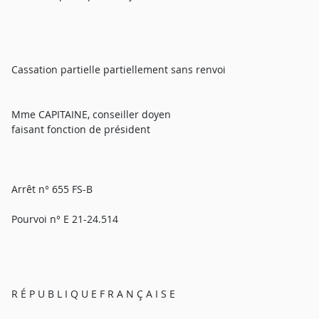
Cassation partielle partiellement sans renvoi
Mme CAPITAINE, conseiller doyen
faisant fonction de président
Arrêt n° 655 FS-B
Pourvoi n° E 21-24.514
R É P U B L I Q U E F R A N Ç A I S E