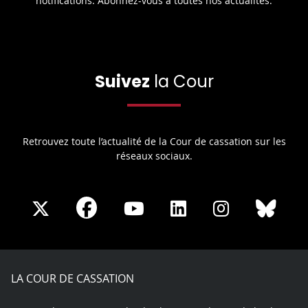
notifications. Abonnez-vous à toutes nos actualités.
Suivez
la Cour
Retrouvez toute l’actualité de la Cour de cassation sur les
réseaux sociaux.
Share
Share
Share
Share
Sha
Share
on
on
on
on
on
on
Facebook
X
Youtube
LinkedIn
Instagram
Blue
play
LA COUR DE CASSATION