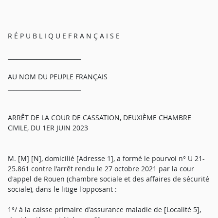
R É P U B L I Q U E F R A N Ç A I S E
_________________________
AU NOM DU PEUPLE FRANÇAIS
_________________________
ARRÊT DE LA COUR DE CASSATION, DEUXIÈME CHAMBRE
CIVILE, DU 1ER JUIN 2023
M. [M] [N], domicilié [Adresse 1], a formé le pourvoi n° U 21-
25.861 contre l'arrêt rendu le 27 octobre 2021 par la cour
d'appel de Rouen (chambre sociale et des affaires de sécurité
sociale), dans le litige l'opposant :
1°/ à la caisse primaire d'assurance maladie de [Localité 5],