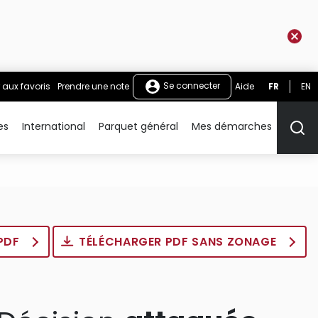
Se connecter
 aux favoris
Prendre une note
Aide
FR
EN
es
International
Parquet général
Mes démarches
Rech
 PDF
TÉLÉCHARGER PDF SANS ZONAGE