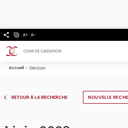
Panneau de gestion des cookies
Aller
au
contenu
principal
A+
A-
Accueil
Décision
RETOUR À LA RECHERCHE
NOUVELLE RECH