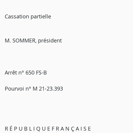
Cassation partielle
M. SOMMER, président
Arrêt n° 650 FS-B
Pourvoi n° M 21-23.393
R É P U B L I Q U E F R A N Ç A I S E