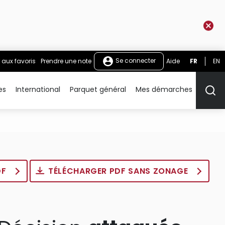
Se connecter
 aux favoris
Prendre une note
Aide
FR
EN
es
International
Parquet général
Mes démarches
Rech
DF
TÉLÉCHARGER PDF SANS ZONAGE