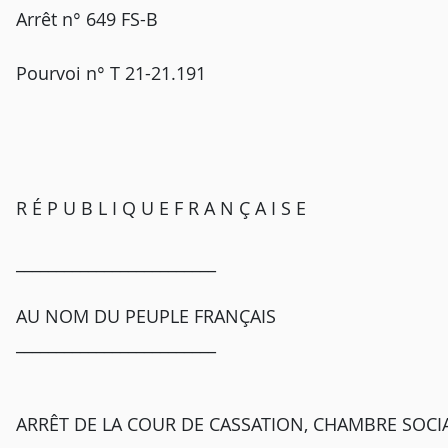
Arrêt n° 649 FS-B
Pourvoi n° T 21-21.191
R É P U B L I Q U E F R A N Ç A I S E
_________________________
AU NOM DU PEUPLE FRANÇAIS
_________________________
ARRÊT DE LA COUR DE CASSATION, CHAMBRE SOCIAL