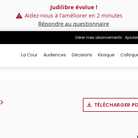
Judilibre évolue !
Aidez-nous à l'améliorer en 2 minutes
Répondre au questionnaire
Gérer mes abonnements
Ajouter
La Cour
Audiences
Décisions
Kiosque
Colloqu
TÉLÉCHARGER P