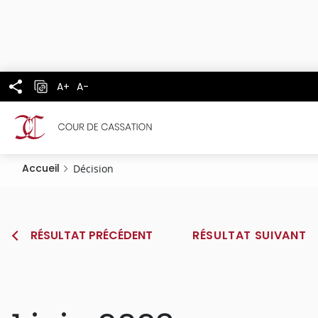
Panneau de gestion des cookies
Aller
au
contenu
principal
A+
A-
Accueil
Décision
RÉSULTAT PRÉCÉDENT
RÉSULTAT SUIVANT