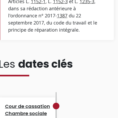
Articles L.
1152-1
, L.
1152-3
et L.
1235-3
,
dans sa rédaction antérieure à
l'ordonnance n° 2017-
1387
du 22
septembre 2017, du code du travail et le
principe de réparation intégrale.
Les
dates clés
Cour de cassation
Chambre sociale