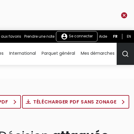
Se connecter
 aux favoris
Prendre une note
Aide
FR
EN
es
International
Parquet général
Mes démarches
Rech
 PDF
TÉLÉCHARGER PDF SANS ZONAGE