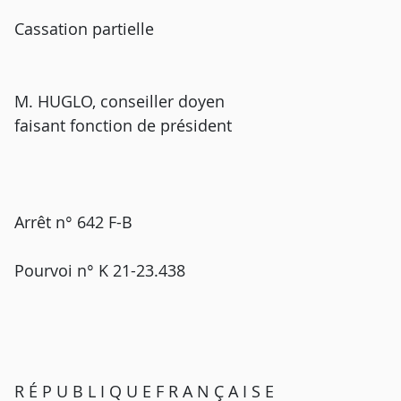
Cassation partielle
M. HUGLO, conseiller doyen
faisant fonction de président
Arrêt n° 642 F-B
Pourvoi n° K 21-23.438
R É P U B L I Q U E F R A N Ç A I S E