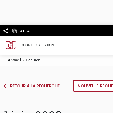
Panneau de gestion des cookies
Aller
au
contenu
principal
A+
A-
Accueil
Décision
RETOUR À LA RECHERCHE
NOUVELLE RECH