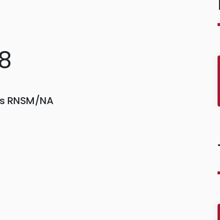
38
ors RNSM/NA