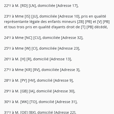
22°/ à M. [RD] [LN], domiciliée [Adresse 17],
23°/ à Mme [IS] [JU], domiciliée [Adresse 10], pris en qualité
représentante légale des enfants mineurs [ZB] [PB] et [V] [PB]
et tous trois pris en qualité d'ayants droit de [T] [PB] décédé,
24°/ à Mme [NC] [CU], domiciliée [Adresse 32],
25°/ à Mme [W] [CI], domiciliée [Adresse 23],
26°/ à M. [H] [R], domicilié [Adresse 13],
27°/ à Mme [KR] [RV], domiciliée [Adresse 3],
28°/ à M. [PY] [HV], domicilié [Adresse 9],
29°/ à M. [GB] [IA], domicilié [Adresse 30],
30°/ à M. [WK] [TO], domicilié [Adresse 31],
31°/ à M. [OE] [BX], domicilié [Adresse 22],