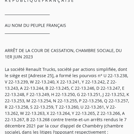
R É P U B L I Q U E F R A N Ç A I S E
_________________________
AU NOM DU PEUPLE FRANÇAIS
_________________________
ARRÊT DE LA COUR DE CASSATION, CHAMBRE SOCIALE, DU
1ER JUIN 2023
La société Renault Trucks, société par actions simplifiée, dont
le siège est [Adresse 25], a formé les pourvois n° U 22-13.238,
V 22-13.239, W 22-13.240, X 22-13.241, Y 22-13.242, Z 22-
13.243, A 22-13.244, B 22-13.245, C 22-13.246, D 22-13.247, E
22-13.248, F 22-13.249, H 22-13.250, G 22-13.251, J 22-13.252, K
22-13.253, M 22-13.254, N 22-13.255, P 22-13.256, Q 22-13.257,
R 22-13.258, S 22-13.259, T 22-13.260, U 22-13.261, V 22-
13.262, W 22-13.263, X 22-13.264, Y 22-13.265, Z 22-13.266, A
22-13.267, B 22-13.268 contre trente-et-un arrêts rendus le 7
décembre 2021 par la cour d'appel de Chambéry (chambre
sociale), dans les litiges l'opposant respectivement :