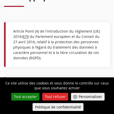
Article Point (4) de l'introduction du règlement (UE)
2016/
679
du Parlement européen et du Conseil du
27 avril 2016, relatif à la protection des personnes
physiques à l'égard du traitement des données à
caractère personnel et à la libre circulation de ces
données (RGPD).
Ce site utilise des cookies et vous donne le contrôle sur ceux
Articles 6 et 8 de la Convention de sauvegarde des
que vous souhaitez activer
droits de l'homme et des libertés fondamentales.
Tout accepter
Tout refuser
Personnaliser
Politique de confidentialité
Queue-Fair
Menu