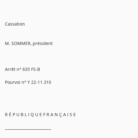
Cassation
M. SOMMER, président
Arrêt n° 635 FS-B
Pourvoi n° Y 22-11.310
R É P U B L I Q U E F R A N Ç A I S E
_________________________