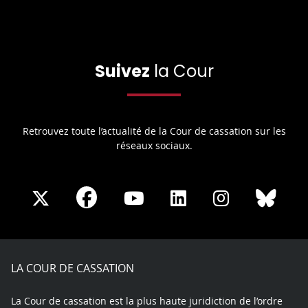
Suivez
la Cour
Retrouvez toute l’actualité de la Cour de cassation sur les
réseaux sociaux.
Share
Share
Share
Share
Sha
Share
on
on
on
on
on
on
Facebook
X
Youtube
LinkedIn
Instagram
Blue
play
LA COUR DE CASSATION
La Cour de cassation est la plus haute juridiction de l’ordre