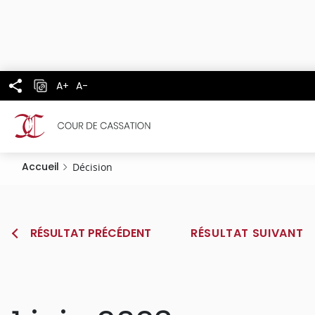
Panneau de gestion des cookies
Aller
au
contenu
principal
A+
A-
Accueil
Décision
RÉSULTAT PRÉCÉDENT
RÉSULTAT SUIVANT