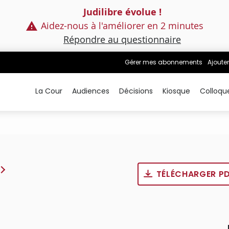
Judilibre évolue !
Aidez-nous à l'améliorer en 2 minutes
Répondre au questionnaire
Gérer mes abonnements
Ajouter
La Cour
Audiences
Décisions
Kiosque
Colloqu
TÉLÉCHARGER P