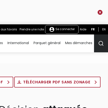
Se connecter
 aux favoris
Prendre une note
Aide
FR
EN
es
International
Parquet général
Mes démarches
Rech
DF
TÉLÉCHARGER PDF SANS ZONAGE