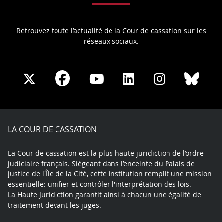
Retrouvez toute l’actualité de la Cour de cassation sur les
réseaux sociaux.
Share
Share
Share
Share
Sha
Share
on
on
on
on
on
on
Facebook
X
Youtube
LinkedIn
Instagram
Blue
play
LA COUR DE CASSATION
La Cour de cassation est la plus haute juridiction de l’ordre
judiciaire français. Siégeant dans l’enceinte du Palais de
justice de l'Île de la Cité, cette institution remplit une mission
essentielle: unifier et contrôler l'interprétation des lois.
La Haute Juridiction garantit ainsi à chacun une égalité de
traitement devant les juges.