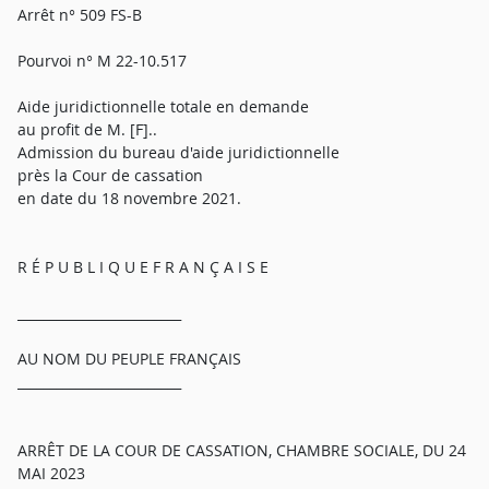
Arrêt n° 509 FS-B
Pourvoi n° M 22-10.517
Aide juridictionnelle totale en demande
au profit de M. [F]..
Admission du bureau d'aide juridictionnelle
près la Cour de cassation
en date du 18 novembre 2021.
R É P U B L I Q U E F R A N Ç A I S E
_________________________
AU NOM DU PEUPLE FRANÇAIS
_________________________
ARRÊT DE LA COUR DE CASSATION, CHAMBRE SOCIALE, DU 24
MAI 2023