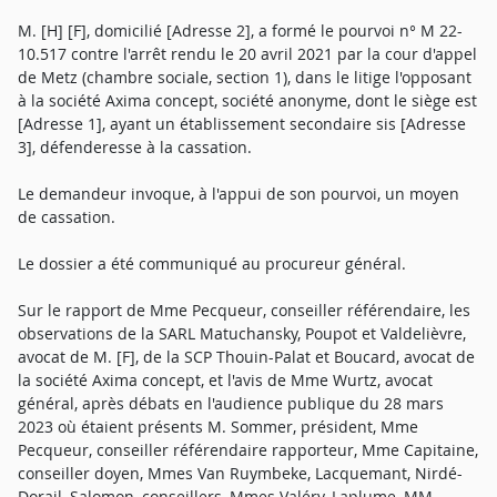
M. [H] [F], domicilié [Adresse 2], a formé le pourvoi n° M 22-
10.517 contre l'arrêt rendu le 20 avril 2021 par la cour d'appel
de Metz (chambre sociale, section 1), dans le litige l'opposant
à la société Axima concept, société anonyme, dont le siège est
[Adresse 1], ayant un établissement secondaire sis [Adresse
3], défenderesse à la cassation.
Le demandeur invoque, à l'appui de son pourvoi, un moyen
de cassation.
Le dossier a été communiqué au procureur général.
Sur le rapport de Mme Pecqueur, conseiller référendaire, les
observations de la SARL Matuchansky, Poupot et Valdelièvre,
avocat de M. [F], de la SCP Thouin-Palat et Boucard, avocat de
la société Axima concept, et l'avis de Mme Wurtz, avocat
général, après débats en l'audience publique du 28 mars
2023 où étaient présents M. Sommer, président, Mme
Pecqueur, conseiller référendaire rapporteur, Mme Capitaine,
conseiller doyen, Mmes Van Ruymbeke, Lacquemant, Nirdé-
Dorail, Salomon, conseillers, Mmes Valéry, Laplume, MM.