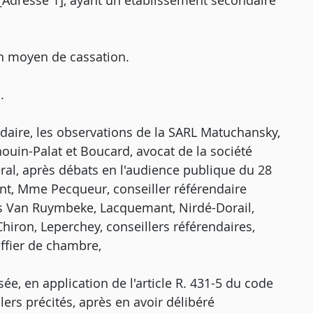
[Adresse 1], ayant un établissement secondaire
n moyen de cassation.
.
daire, les observations de la SARL Matuchansky,
houin-Palat et Boucard, avocat de la société
ral, après débats en l'audience publique du 28
nt, Mme Pecqueur, conseiller référendaire
s Van Ruymbeke, Lacquemant, Nirdé-Dorail,
iron, Leperchey, conseillers référendaires,
ffier de chambre,
e, en application de l'article R. 431-5 du code
llers précités, après en avoir délibéré