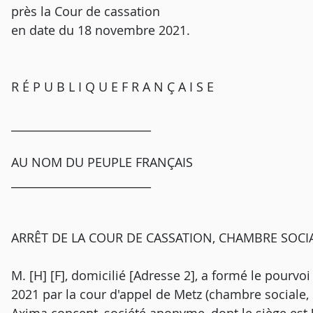
près la Cour de cassation
en date du 18 novembre 2021.
R É P U B L I Q U E F R A N Ç A I S E
_________________________
AU NOM DU PEUPLE FRANÇAIS
_________________________
ARRÊT DE LA COUR DE CASSATION, CHAMBRE SOCIA
M. [H] [F], domicilié [Adresse 2], a formé le pourvoi
2021 par la cour d'appel de Metz (chambre sociale, se