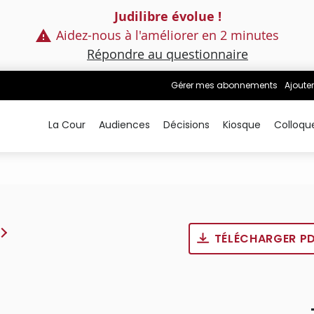
Judilibre évolue !
Aidez-nous à l'améliorer en 2 minutes
Répondre au questionnaire
Gérer mes abonnements
Ajouter
La Cour
Audiences
Décisions
Kiosque
Colloqu
TÉLÉCHARGER P