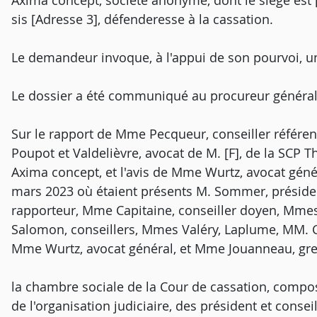
Axima concept, société anonyme, dont le siège est 
sis [Adresse 3], défenderesse à la cassation.
Le demandeur invoque, à l'appui de son pourvoi, u
Le dossier a été communiqué au procureur général
Sur le rapport de Mme Pecqueur, conseiller référen
Poupot et Valdelièvre, avocat de M. [F], de la SCP T
Axima concept, et l'avis de Mme Wurtz, avocat géné
mars 2023 où étaient présents M. Sommer, préside
rapporteur, Mme Capitaine, conseiller doyen, Mme
Salomon, conseillers, Mmes Valéry, Laplume, MM. Ch
Mme Wurtz, avocat général, et Mme Jouanneau, gre
la chambre sociale de la Cour de cassation, composé
de l'organisation judiciaire, des président et consei