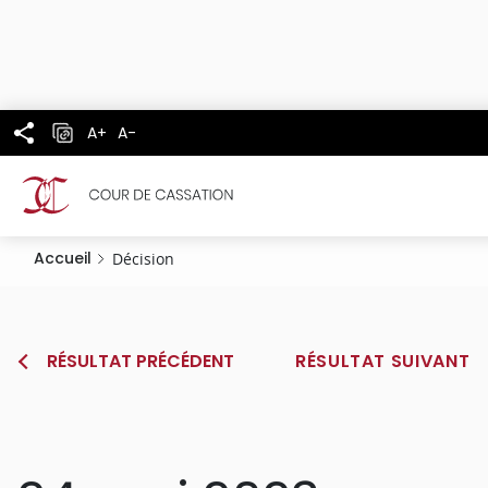
Panneau de gestion des cookies
Aller
au
contenu
principal
A+
A-
Accueil
Décision
RÉSULTAT PRÉCÉDENT
RÉSULTAT SUIVANT