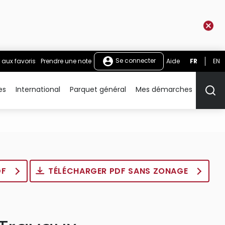
Se connecter
 aux favoris
Prendre une note
Aide
FR
EN
es
International
Parquet général
Mes démarches
Rech
DF
TÉLÉCHARGER PDF SANS ZONAGE