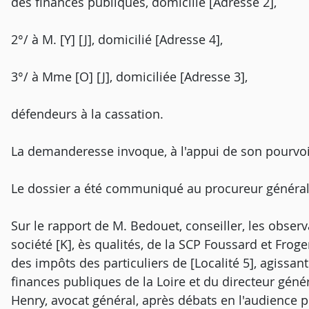
des finances publiques, domicilié [Adresse 2],
2°/ à M. [Y] [J], domicilié [Adresse 4],
3°/ à Mme [O] [J], domiciliée [Adresse 3],
défendeurs à la cassation.
La demanderesse invoque, à l'appui de son pourvo
Le dossier a été communiqué au procureur général
Sur le rapport de M. Bedouet, conseiller, les observ
société [K], ès qualités, de la SCP Foussard et Fro
des impôts des particuliers de [Localité 5], agissan
finances publiques de la Loire et du directeur géné
Henry, avocat général, après débats en l'audience 