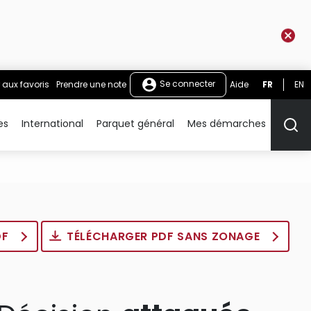
Se connecter
 aux favoris
Prendre une note
Aide
FR
EN
es
International
Parquet général
Mes démarches
Rech
DF
TÉLÉCHARGER PDF SANS ZONAGE