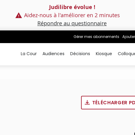
Judilibre évolue !
Aidez-nous à l'améliorer en 2 minutes
Répondre au questionnaire
Gérer mes abonnements
Ajouter
La Cour
Audiences
Décisions
Kiosque
Colloqu
TÉLÉCHARGER P