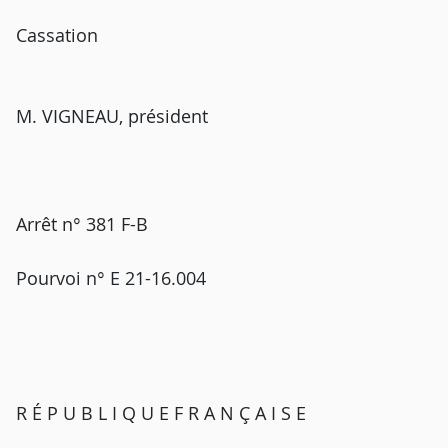
Cassation
M. VIGNEAU, président
Arrêt n° 381 F-B
Pourvoi n° E 21-16.004
R É P U B L I Q U E F R A N Ç A I S E