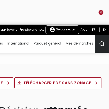
Se connecter
 aux favoris
Prendre une note
Aide
FR
EN
es
International
Parquet général
Mes démarches
Rech
DF
TÉLÉCHARGER PDF SANS ZONAGE