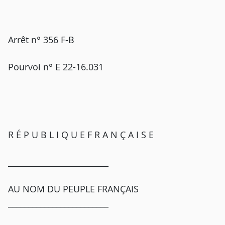
Arrêt n° 356 F-B
Pourvoi n° E 22-16.031
R É P U B L I Q U E F R A N Ç A I S E
_________________________
AU NOM DU PEUPLE FRANÇAIS
_________________________