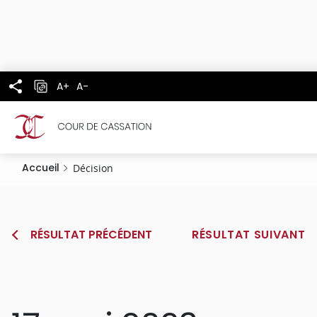
Panneau de gestion des cookies
Aller
au
contenu
principal
A+
A-
Accueil
Décision
RÉSULTAT PRÉCÉDENT
RÉSULTAT SUIVANT