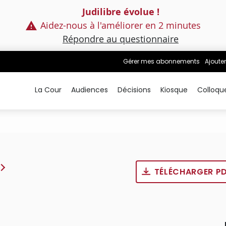
Judilibre évolue !
Aidez-nous à l'améliorer en 2 minutes
Répondre au questionnaire
Gérer mes abonnements
Ajouter
La Cour
Audiences
Décisions
Kiosque
Colloqu
TÉLÉCHARGER P