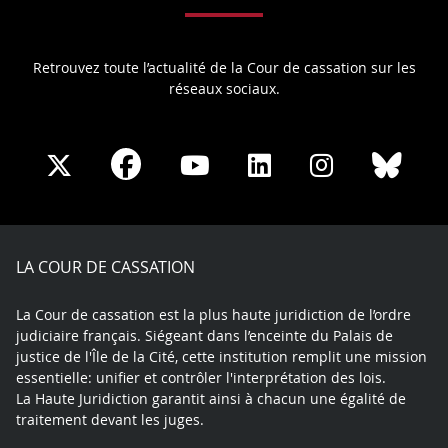
Retrouvez toute l’actualité de la Cour de cassation sur les
réseaux sociaux.
Share
Share
Share
Share
Sha
Share
on
on
on
on
on
on
Facebook
X
Youtube
LinkedIn
Instagram
Blue
play
LA COUR DE CASSATION
La Cour de cassation est la plus haute juridiction de l’ordre
judiciaire français. Siégeant dans l’enceinte du Palais de
justice de l'Île de la Cité, cette institution remplit une mission
essentielle: unifier et contrôler l'interprétation des lois.
La Haute Juridiction garantit ainsi à chacun une égalité de
traitement devant les juges.