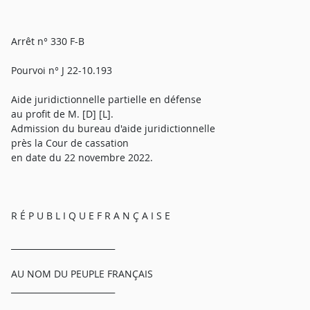
Arrêt n° 330 F-B
Pourvoi n° J 22-10.193
Aide juridictionnelle partielle en défense
au profit de M. [D] [L].
Admission du bureau d'aide juridictionnelle
près la Cour de cassation
en date du 22 novembre 2022.
R É P U B L I Q U E F R A N Ç A I S E
_________________________
AU NOM DU PEUPLE FRANÇAIS
_________________________