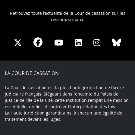
Retrouvez toute l’actualité de la Cour de cassation sur les
réseaux sociaux.
Share
Share
Share
Share
Sha
Share
on
on
on
on
on
on
Facebook
X
Youtube
LinkedIn
Instagram
Blue
play
LA COUR DE CASSATION
La Cour de cassation est la plus haute juridiction de l’ordre
judiciaire français. Siégeant dans l’enceinte du Palais de
justice de l'Île de la Cité, cette institution remplit une mission
essentielle: unifier et contrôler l'interprétation des lois.
La Haute Juridiction garantit ainsi à chacun une égalité de
traitement devant les juges.