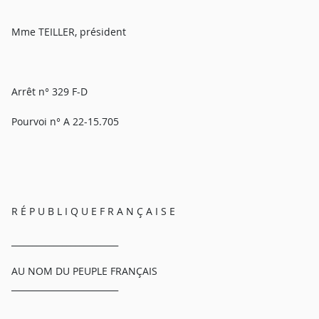
Mme TEILLER, président
Arrêt n° 329 F-D
Pourvoi n° A 22-15.705
R É P U B L I Q U E F R A N Ç A I S E
_________________________
AU NOM DU PEUPLE FRANÇAIS
_________________________