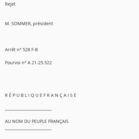
Rejet
M. SOMMER, président
Arrêt n° 528 F-B
Pourvoi n° A 21-25.522
R É P U B L I Q U E F R A N Ç A I S E
_________________________
AU NOM DU PEUPLE FRANÇAIS
_________________________