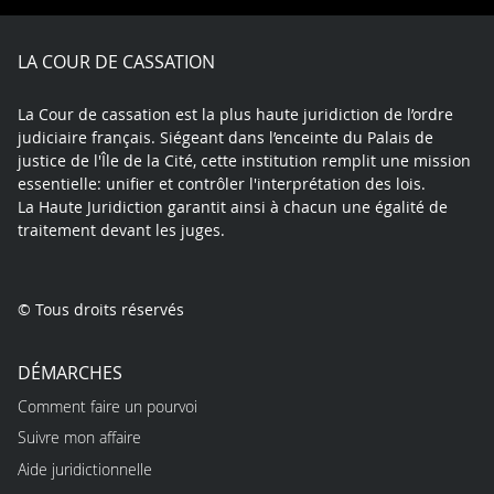
Facebook
X
Youtube
LinkedIn
Instagram
Blue
play
LA COUR DE CASSATION
La Cour de cassation est la plus haute juridiction de l’ordre
judiciaire français. Siégeant dans l’enceinte du Palais de
justice de l'Île de la Cité, cette institution remplit une mission
essentielle: unifier et contrôler l'interprétation des lois.
La Haute Juridiction garantit ainsi à chacun une égalité de
traitement devant les juges.
© Tous droits réservés
DÉMARCHES
Comment faire un pourvoi
Suivre mon affaire
Aide juridictionnelle