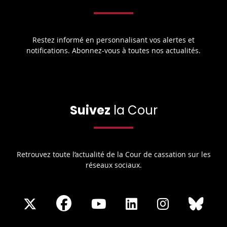
Restez informé en personnalisant vos alertes et
notifications. Abonnez-vous à toutes nos actualités.
Suivez
la Cour
Retrouvez toute l’actualité de la Cour de cassation sur les
réseaux sociaux.
Share
Share
Share
Share
Sha
Share
on
on
on
on
on
on