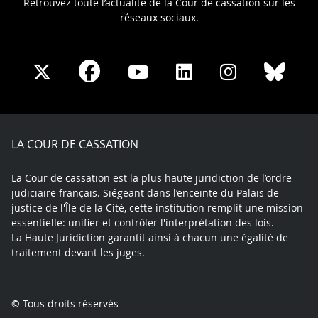
Retrouvez toute l’actualité de la Cour de cassation sur les
réseaux sociaux.
Share
Share
Share
Share
Sha
Share
on
on
on
on
on
on
Facebook
X
Youtube
LinkedIn
Instagram
Blue
play
LA COUR DE CASSATION
La Cour de cassation est la plus haute juridiction de l’ordre
judiciaire français. Siégeant dans l’enceinte du Palais de
justice de l'Île de la Cité, cette institution remplit une mission
essentielle: unifier et contrôler l'interprétation des lois.
La Haute Juridiction garantit ainsi à chacun une égalité de
traitement devant les juges.
© Tous droits réservés