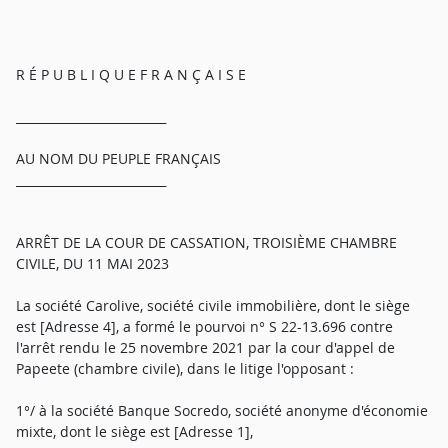
R É P U B L I Q U E F R A N Ç A I S E
_________________________
AU NOM DU PEUPLE FRANÇAIS
_________________________
ARRÊT DE LA COUR DE CASSATION, TROISIÈME CHAMBRE
CIVILE, DU 11 MAI 2023
La société Carolive, société civile immobilière, dont le siège
est [Adresse 4], a formé le pourvoi n° S 22-13.696 contre
l'arrêt rendu le 25 novembre 2021 par la cour d'appel de
Papeete (chambre civile), dans le litige l'opposant :
1°/ à la société Banque Socredo, société anonyme d'économie
mixte, dont le siège est [Adresse 1],