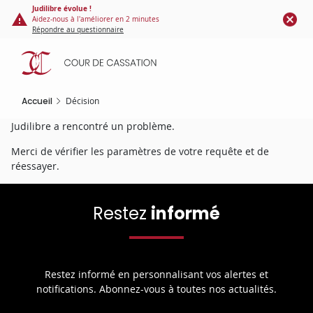
Panneau de gestion des cookies
Aller
Judilibre évolue !
Aidez-nous à l'améliorer en 2 minutes
au
Répondre au questionnaire
contenu
principal
Accueil
Décision
Judilibre a rencontré un problème.
Merci de vérifier les paramètres de votre requête et de
réessayer.
Restez
informé
Restez informé en personnalisant vos alertes et
notifications. Abonnez-vous à toutes nos actualités.