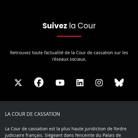
Suivez
la Cour
Retrouvez toute l’actualité de la Cour de cassation sur les
réseaux sociaux.
Share
Share
Share
Share
Sha
Share
on
on
on
on
on
on
Facebook
X
Youtube
LinkedIn
Instagram
Blue
play
LA COUR DE CASSATION
La Cour de cassation est la plus haute juridiction de l’ordre
judiciaire français. Siégeant dans l’enceinte du Palais de