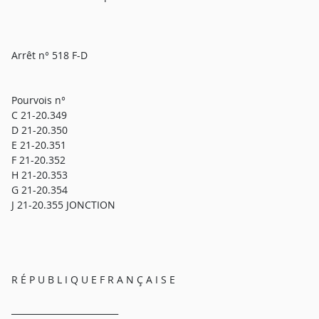
Arrêt n° 518 F-D
Pourvois n°
C 21-20.349
D 21-20.350
E 21-20.351
F 21-20.352
H 21-20.353
G 21-20.354
J 21-20.355 JONCTION
R É P U B L I Q U E F R A N Ç A I S E
_________________________