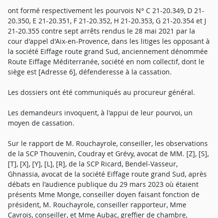
ont formé respectivement les pourvois N° C 21-20.349, D 21-
20.350, E 21-20.351, F 21-20.352, H 21-20.353, G 21-20.354 et J
21-20.355 contre sept arrêts rendus le 28 mai 2021 par la
cour d'appel d'Aix-en-Provence, dans les litiges les opposant à
la société Eiffage route grand Sud, anciennement dénommée
Route Eiffage Méditerranée, société en nom collectif, dont le
siège est [Adresse 6], défenderesse à la cassation.
Les dossiers ont été communiqués au procureur général.
Les demandeurs invoquent, à l'appui de leur pourvoi, un
moyen de cassation.
Sur le rapport de M. Rouchayrole, conseiller, les observations
de la SCP Thouvenin, Coudray et Grévy, avocat de MM. [Z], [S],
[T], [X], [Y], [L], [R], de la SCP Ricard, Bendel-Vasseur,
Ghnassia, avocat de la société Eiffage route grand Sud, après
débats en l'audience publique du 29 mars 2023 où étaient
présents Mme Monge, conseiller doyen faisant fonction de
président, M. Rouchayrole, conseiller rapporteur, Mme
Cavrois, conseiller, et Mme Aubac, greffier de chambre,