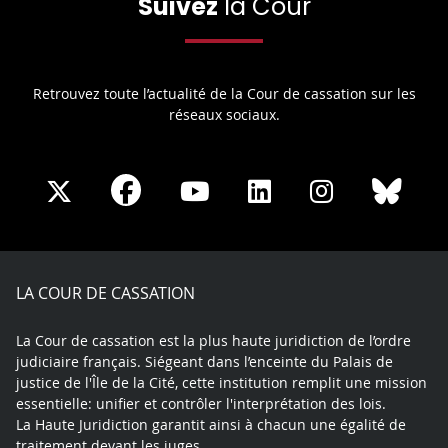
Suivez
la Cour
Retrouvez toute l’actualité de la Cour de cassation sur les
réseaux sociaux.
Share
Share
Share
Share
Sha
Share
on
on
on
on
on
on
Facebook
X
Youtube
LinkedIn
Instagram
Blue
play
LA COUR DE CASSATION
La Cour de cassation est la plus haute juridiction de l’ordre
judiciaire français. Siégeant dans l’enceinte du Palais de
justice de l'Île de la Cité, cette institution remplit une mission
essentielle: unifier et contrôler l'interprétation des lois.
La Haute Juridiction garantit ainsi à chacun une égalité de
traitement devant les juges.