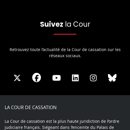
Suivez
la Cour
Retrouvez toute l’actualité de la Cour de cassation sur les
réseaux sociaux.
Share
Share
Share
Share
Sha
Share
on
on
on
on
on
on
Facebook
X
Youtube
LinkedIn
Instagram
Blue
play
LA COUR DE CASSATION
La Cour de cassation est la plus haute juridiction de l’ordre
judiciaire français. Siégeant dans l’enceinte du Palais de