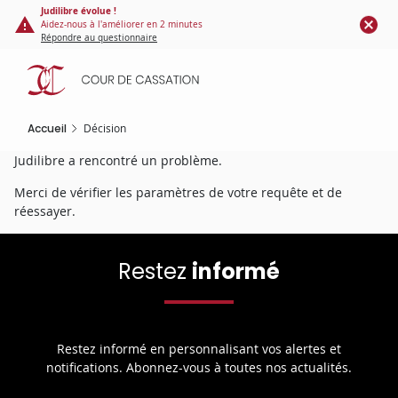
Panneau de gestion des cookies
Aller
Judilibre évolue !
Aidez-nous à l'améliorer en 2 minutes
au
Répondre au questionnaire
contenu
principal
Accueil
Décision
Judilibre a rencontré un problème.
Merci de vérifier les paramètres de votre requête et de
réessayer.
Restez
informé
Restez informé en personnalisant vos alertes et
notifications. Abonnez-vous à toutes nos actualités.