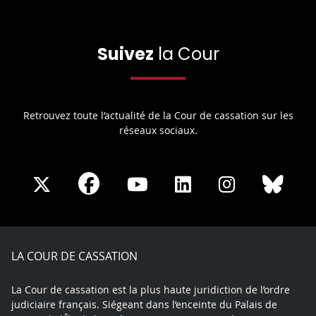
Suivez
la Cour
Retrouvez toute l’actualité de la Cour de cassation sur les
réseaux sociaux.
Share
Share
Share
Share
Sha
Share
on
on
on
on
on
on
Facebook
X
Youtube
LinkedIn
Instagram
Blue
play
LA COUR DE CASSATION
La Cour de cassation est la plus haute juridiction de l’ordre
judiciaire français. Siégeant dans l’enceinte du Palais de