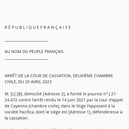
R É P U B L I Q U E F R A N Ç A I S E
_________________________
AU NOM DU PEUPLE FRANÇAIS
_________________________
ARRÊT DE LA COUR DE CASSATION, DEUXIÈME CHAMBRE
CIVILE, DU 20 AVRIL 2023
M. [L] [B], domicilié [Adresse 2], a formé le pourvoi n° J 21-
24.472 contre l'arrêt rendu le 14 juin 2021 par la cour d'appel
de Cayenne (chambre civile), dans le litige l'opposant à la
société Pacifica, dont le siège est [Adresse 1], défenderesse à
la cassation.