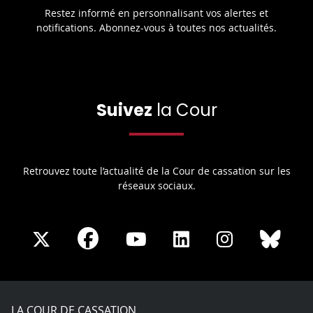
Restez informé en personnalisant vos alertes et
notifications. Abonnez-vous à toutes nos actualités.
Suivez
la Cour
Retrouvez toute l’actualité de la Cour de cassation sur les
réseaux sociaux.
Share
Share
Share
Share
Sha
Share
on
on
on
on
on
on
Facebook
X
Youtube
LinkedIn
Instagram
Blue
play
LA COUR DE CASSATION