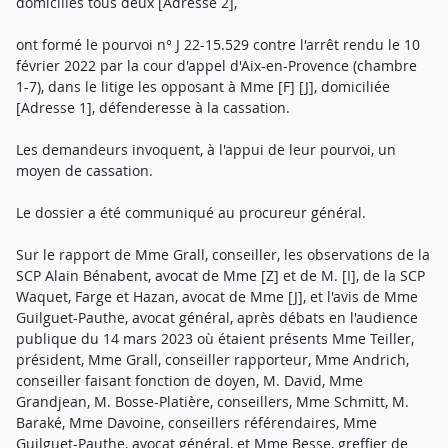
domiciliés tous deux [Adresse 2],
ont formé le pourvoi n° J 22-15.529 contre l'arrêt rendu le 10
février 2022 par la cour d'appel d'Aix-en-Provence (chambre
1-7), dans le litige les opposant à Mme [F] [J], domiciliée
[Adresse 1], défenderesse à la cassation.
Les demandeurs invoquent, à l'appui de leur pourvoi, un
moyen de cassation.
Le dossier a été communiqué au procureur général.
Sur le rapport de Mme Grall, conseiller, les observations de la
SCP Alain Bénabent, avocat de Mme [Z] et de M. [I], de la SCP
Waquet, Farge et Hazan, avocat de Mme [J], et l'avis de Mme
Guilguet-Pauthe, avocat général, après débats en l'audience
publique du 14 mars 2023 où étaient présents Mme Teiller,
président, Mme Grall, conseiller rapporteur, Mme Andrich,
conseiller faisant fonction de doyen, M. David, Mme
Grandjean, M. Bosse-Platière, conseillers, Mme Schmitt, M.
Baraké, Mme Davoine, conseillers référendaires, Mme
Guilguet-Pauthe, avocat général, et Mme Besse, greffier de