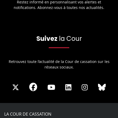
Restez informé en personnalisant vos alertes et
notifications. Abonnez-vous à toutes nos actualités.
Suivez
la Cour
Retrouvez toute l’actualité de la Cour de cassation sur les
réseaux sociaux.
Share
Share
Share
Share
Sha
Share
on
on
on
on
on
on
Facebook
X
Youtube
LinkedIn
Instagram
Blue
play
LA COUR DE CASSATION