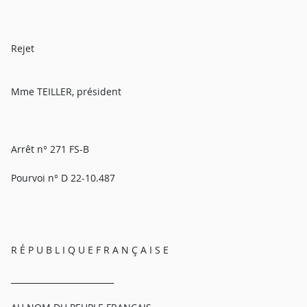
Rejet
Mme TEILLER, président
Arrêt n° 271 FS-B
Pourvoi n° D 22-10.487
R É P U B L I Q U E F R A N Ç A I S E
_________________________