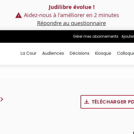
Judilibre évolue !
Aidez-nous à l'améliorer en 2 minutes
Répondre au questionnaire
Gérer mes abonnements
Ajouter
La Cour
Audiences
Décisions
Kiosque
Colloqu
TÉLÉCHARGER P