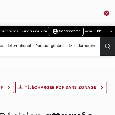
Se connecter
 aux favoris
Prendre une note
Aide
FR
EN
es
International
Parquet général
Mes démarches
Rech
DF
TÉLÉCHARGER PDF SANS ZONAGE