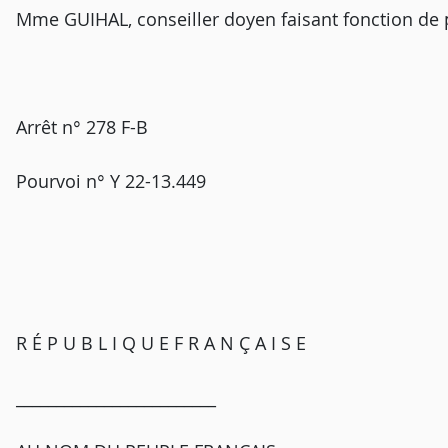
Mme GUIHAL, conseiller doyen faisant fonction de 
Arrêt n° 278 F-B
Pourvoi n° Y 22-13.449
R É P U B L I Q U E F R A N Ç A I S E
_________________________