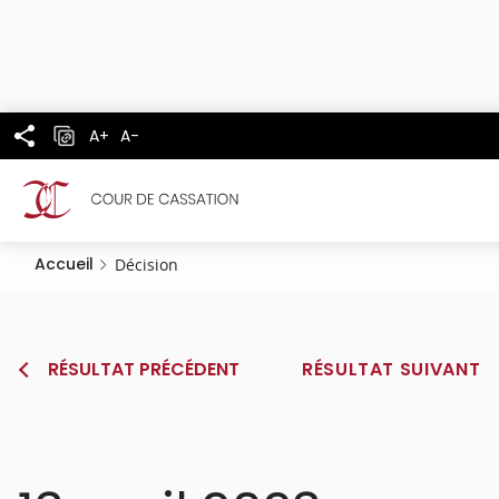
Panneau de gestion des cookies
Aller
au
contenu
principal
A+
A-
Accueil
Décision
RÉSULTAT PRÉCÉDENT
RÉSULTAT SUIVANT