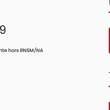
49
einte hors RNSM/NA