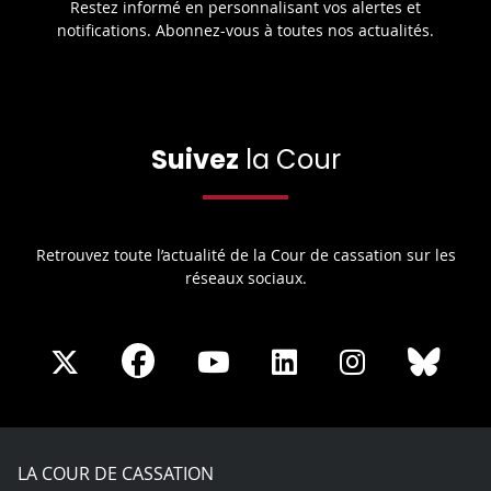
Restez informé en personnalisant vos alertes et
notifications. Abonnez-vous à toutes nos actualités.
Suivez
la Cour
Retrouvez toute l’actualité de la Cour de cassation sur les
réseaux sociaux.
Share
Share
Share
Share
Sha
Share
on
on
on
on
on
on
Facebook
X
Youtube
LinkedIn
Instagram
Blue
play
LA COUR DE CASSATION