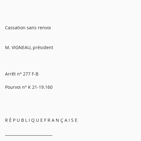
Cassation sans renvoi
M. VIGNEAU, président
Arrêt n° 277 F-B
Pourvoi n° K 21-19.160
R É P U B L I Q U E F R A N Ç A I S E
_________________________