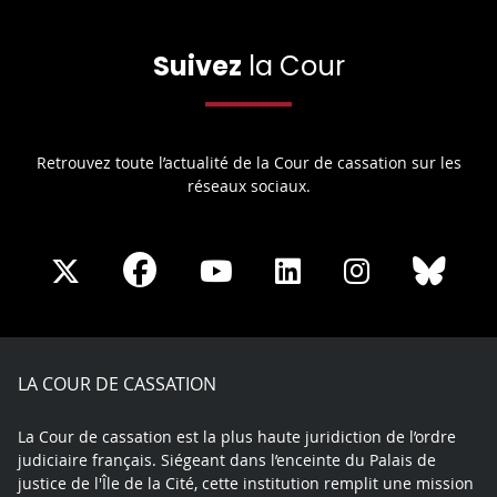
Suivez
la Cour
Retrouvez toute l’actualité de la Cour de cassation sur les
réseaux sociaux.
Share
Share
Share
Share
Sha
Share
on
on
on
on
on
on
Facebook
X
Youtube
LinkedIn
Instagram
Blue
play
LA COUR DE CASSATION
La Cour de cassation est la plus haute juridiction de l’ordre
judiciaire français. Siégeant dans l’enceinte du Palais de
justice de l'Île de la Cité, cette institution remplit une mission