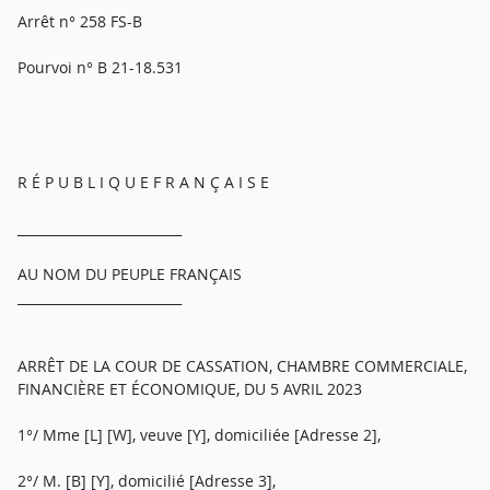
Arrêt n° 258 FS-B
Pourvoi n° B 21-18.531
R É P U B L I Q U E F R A N Ç A I S E
_________________________
AU NOM DU PEUPLE FRANÇAIS
_________________________
ARRÊT DE LA COUR DE CASSATION, CHAMBRE COMMERCIALE,
FINANCIÈRE ET ÉCONOMIQUE, DU 5 AVRIL 2023
1°/ Mme [L] [W], veuve [Y], domiciliée [Adresse 2],
2°/ M. [B] [Y], domicilié [Adresse 3],