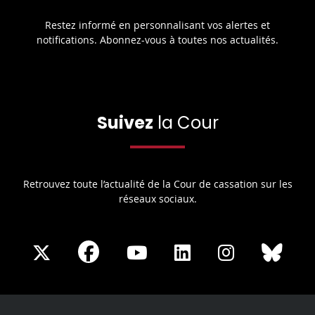
Restez informé en personnalisant vos alertes et
notifications. Abonnez-vous à toutes nos actualités.
Suivez
la Cour
Retrouvez toute l’actualité de la Cour de cassation sur les
réseaux sociaux.
Share
Share
Share
Share
Sha
Share
on
on
on
on
on
on
Facebook
X
Youtube
LinkedIn
Instagram
Blue