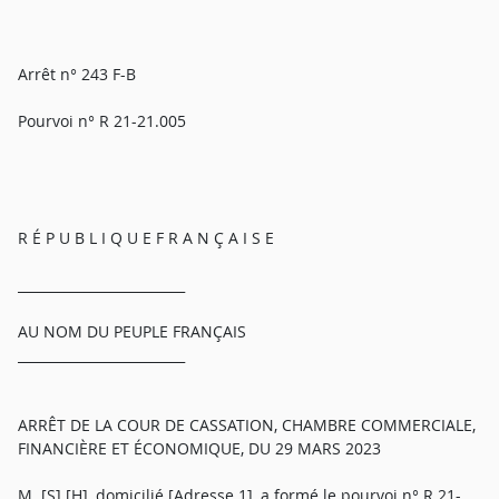
Arrêt n° 243 F-B
Pourvoi n° R 21-21.005
R É P U B L I Q U E F R A N Ç A I S E
_________________________
AU NOM DU PEUPLE FRANÇAIS
_________________________
ARRÊT DE LA COUR DE CASSATION, CHAMBRE COMMERCIALE,
FINANCIÈRE ET ÉCONOMIQUE, DU 29 MARS 2023
M. [S] [H], domicilié [Adresse 1], a formé le pourvoi n° R 21-