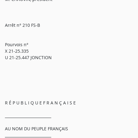
Arrêt n° 210 FS-B
Pourvois n°
X 21-25.335
U 21-25.447 JONCTION
R É P U B L I Q U E F R A N Ç A I S E
_________________________
AU NOM DU PEUPLE FRANÇAIS
_________________________