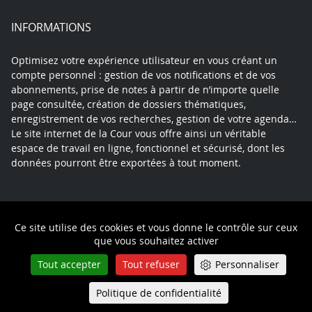
INFORMATIONS
Optimisez votre expérience utilisateur en vous créant un
compte personnel : gestion de vos notifications et de vos
abonnements, prise de notes à partir de n’importe quelle
page consultée, création de dossiers thématiques,
enregistrement de vos recherches, gestion de votre agenda…
Le site internet de la Cour vous offre ainsi un véritable
espace de travail en ligne, fonctionnel et sécurisé, dont les
données pourront être exportées à tout moment.
Contact
Mentions légales
Plan du site
Ce site utilise des cookies et vous donne le contrôle sur ceux
Politique de confidentialité
que vous souhaitez activer
Tout accepter
Tout refuser
Personnaliser
Politique de confidentialité
Queue-Fair
Menu