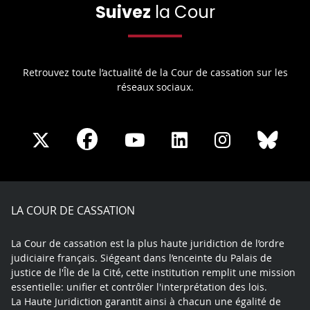
Suivez
la Cour
Retrouvez toute l’actualité de la Cour de cassation sur les
réseaux sociaux.
Share
Share
Share
Share
Sha
Share
on
on
on
on
on
on
Facebook
X
Youtube
LinkedIn
Instagram
Blue
play
LA COUR DE CASSATION
La Cour de cassation est la plus haute juridiction de l’ordre
judiciaire français. Siégeant dans l’enceinte du Palais de
justice de l'Île de la Cité, cette institution remplit une mission
essentielle: unifier et contrôler l'interprétation des lois.
La Haute Juridiction garantit ainsi à chacun une égalité de