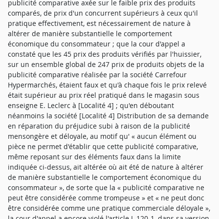
publicité comparative axée sur le faible prix des produits
comparés, de prix d'un concurrent supérieurs à ceux qu'il
pratique effectivement, est nécessairement de nature à
altérer de manière substantielle le comportement
économique du consommateur ; que la cour d'appel a
constaté que les 45 prix des produits vérifiés par l'huissier,
sur un ensemble global de 247 prix de produits objets de la
publicité comparative réalisée par la société Carrefour
Hypermarchés, étaient faux et qu'à chaque fois le prix relevé
était supérieur au prix réel pratiqué dans le magasin sous
enseigne E. Leclerc à [Localité 4] ; qu'en déboutant
néanmoins la société [Localité 4] Distribution de sa demande
en réparation du préjudice subi à raison de la publicité
mensongère et déloyale, au motif qu' « aucun élément ou
pièce ne permet d'établir que cette publicité comparative,
même reposant sur des éléments faux dans la limite
indiquée ci-dessus, ait altérée où ait été de nature à altérer
de manière substantielle le comportement économique du
consommateur », de sorte que la « publicité comparative ne
peut être considérée comme trompeuse » et « ne peut donc
être considérée comme une pratique commerciale déloyale »,
la cour d'appel a encore violé l'article L 120-1, dans sa version