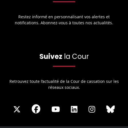
Restez informé en personnalisant vos alertes et
notifications. Abonnez-vous à toutes nos actualités.
Suivez
la Cour
Retrouvez toute l’actualité de la Cour de cassation sur les
réseaux sociaux.
Share
Share
Share
Share
Sha
Share
on
on
on
on
on
on
Facebook
X
Youtube
LinkedIn
Instagram
Blue