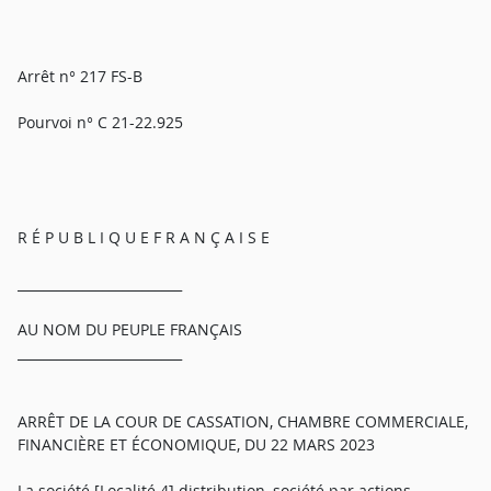
Arrêt n° 217 FS-B
Pourvoi n° C 21-22.925
R É P U B L I Q U E F R A N Ç A I S E
_________________________
AU NOM DU PEUPLE FRANÇAIS
_________________________
ARRÊT DE LA COUR DE CASSATION, CHAMBRE COMMERCIALE,
FINANCIÈRE ET ÉCONOMIQUE, DU 22 MARS 2023
La société [Localité 4] distribution, société par actions