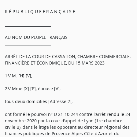
R É P U B L I Q U E F R A N Ç A I S E
_________________________
AU NOM DU PEUPLE FRANÇAIS
_________________________
ARRÊT DE LA COUR DE CASSATION, CHAMBRE COMMERCIALE,
FINANCIÈRE ET ÉCONOMIQUE, DU 15 MARS 2023
1°/ M. [H] [V],
2°/ Mme [X] [P], épouse [V],
tous deux domiciliés [Adresse 2],
ont formé le pourvoi n° U 21-10.244 contre l'arrêt rendu le 24
novembre 2020 par la cour d'appel de Lyon (1re chambre
civile B), dans le litige les opposant au directeur régional des
finances publiques de Provence Alpes Côte-d'Azur et du