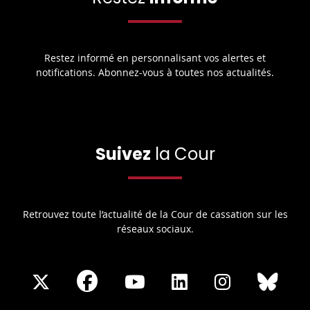
Restez informé en personnalisant vos alertes et
notifications. Abonnez-vous à toutes nos actualités.
Suivez
la Cour
Retrouvez toute l’actualité de la Cour de cassation sur les
réseaux sociaux.
Share
Share
Share
Share
Sha
Share
on
on
on
on
on
on