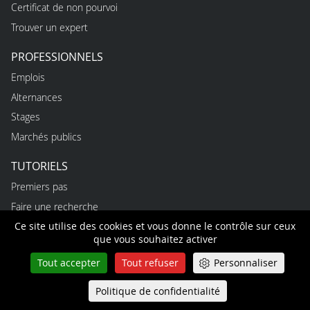
Certificat de non pourvoi
Trouver un expert
PROFESSIONNELS
Emplois
Alternances
Stages
Marchés publics
TUTORIELS
Premiers pas
Faire une recherche
Ce site utilise des cookies et vous donne le contrôle sur ceux
Agenda et inscriptions
que vous souhaitez activer
Mon compte personnel
Tout accepter
Tout refuser
Personnaliser
Mes démarches en ligne
Politique de confidentialité
Queue-Fair
ACCÉDER À LA COUR
Menu