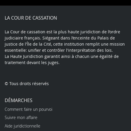
Facebook
X
Youtube
LinkedIn
Instagram
Blue
play
LA COUR DE CASSATION
La Cour de cassation est la plus haute juridiction de l’ordre
judiciaire français. Siégeant dans l’enceinte du Palais de
justice de l'Île de la Cité, cette institution remplit une mission
essentielle: unifier et contrôler l'interprétation des lois.
La Haute Juridiction garantit ainsi à chacun une égalité de
traitement devant les juges.
© Tous droits réservés
DÉMARCHES
Comment faire un pourvoi
Suivre mon affaire
Aide juridictionnelle