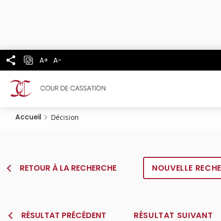
Panneau de gestion des cookies
Aller
au
contenu
principal
A+
A-
Accueil
Décision
RETOUR À LA RECHERCHE
NOUVELLE RECH
RÉSULTAT PRÉCÉDENT
RÉSULTAT SUIVANT