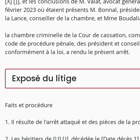
[X] [J], et les conclusions de M. Valat, avocat géné
février 2023 où étaient présents M. Bonnal, présid
la Lance, conseiller de la chambre, et Mme Boudali
la chambre criminelle de la Cour de cassation, comp
code de procédure pénale, des président et conseill
conformément à la loi, a rendu le présent arrêt.
Exposé du litige
Faits et procédure
1. Il résulte de l'arrêt attaqué et des pièces de la p
2. Les héritiers de [U] [J], décédée le [Date décès 