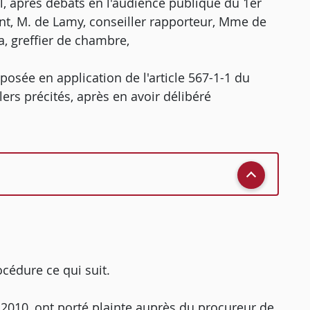
ral, après débats en l'audience publique du 1er
ent, M. de Lamy, conseiller rapporteur, Mme de
a, greffier de chambre,
osée en application de l'article 567-1-1 du
ers précités, après en avoir délibéré
rocédure ce qui suit.
1] 2010, ont porté plainte auprès du procureur de