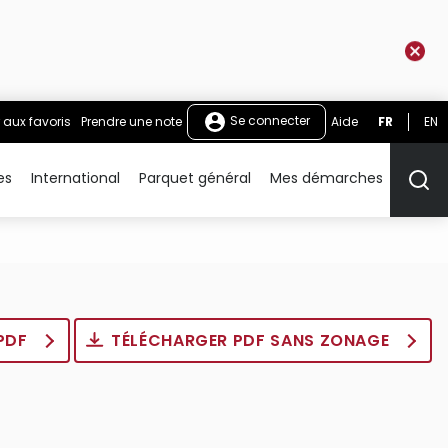
Se connecter
 aux favoris
Prendre une note
Aide
FR
EN
es
International
Parquet général
Mes démarches
Rech
 PDF
TÉLÉCHARGER PDF SANS ZONAGE