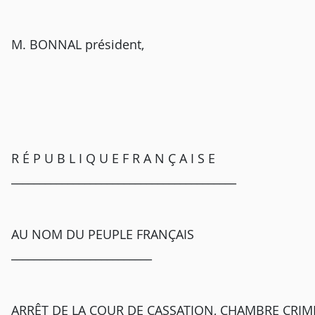
M. BONNAL président,
R É P U B L I Q U E F R A N Ç A I S E
________________________________________
AU NOM DU PEUPLE FRANÇAIS
_________________________
ARRÊT DE LA COUR DE CASSATION, CHAMBRE CRIMI