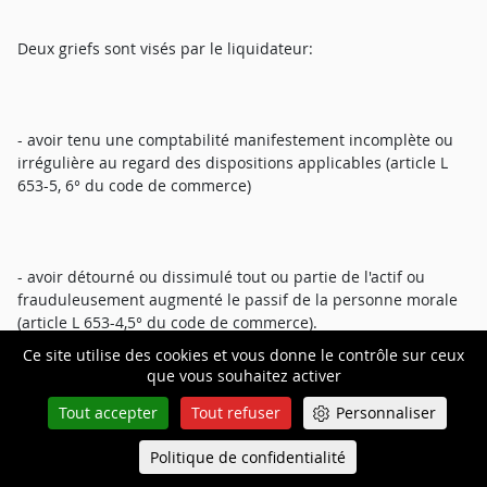
Deux griefs sont visés par le liquidateur:
- avoir tenu une comptabilité manifestement incomplète ou
irrégulière au regard des dispositions applicables (article L
653-5, 6° du code de commerce)
- avoir détourné ou dissimulé tout ou partie de l'actif ou
frauduleusement augmenté le passif de la personne morale
(article L 653-4,5° du code de commerce).
Ce site utilise des cookies et vous donne le contrôle sur ceux
que vous souhaitez activer
Tout accepter
Tout refuser
Personnaliser
S'agissant du grief pris de l'abus des biens de la SNC Jak, s'il a
été établi que
Politique de confidentialité
Queue-Fair
Menu
M. [E] a pour partie perçu une rémunération, qui n'avait pas