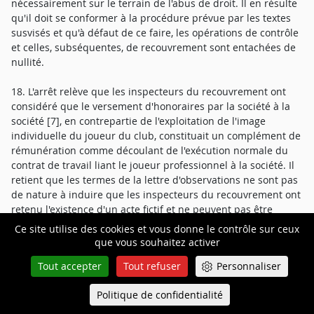
nécessairement sur le terrain de l'abus de droit. Il en résulte
qu'il doit se conformer à la procédure prévue par les textes
susvisés et qu'à défaut de ce faire, les opérations de contrôle
et celles, subséquentes, de recouvrement sont entachées de
nullité.
18. L'arrêt relève que les inspecteurs du recouvrement ont
considéré que le versement d'honoraires par la société à la
société [7], en contrepartie de l'exploitation de l'image
individuelle du joueur du club, constituait un complément de
rémunération comme découlant de l'exécution normale du
contrat de travail liant le joueur professionnel à la société. Il
retient que les termes de la lettre d'observations ne sont pas
de nature à induire que les inspecteurs du recouvrement ont
retenu l'existence d'un acte fictif et ne peuvent pas être
interprétés comme signifiant que cet acte a pu n'être inspiré
Ce site utilise des cookies et vous donne le contrôle sur ceux
par aucun autre motif que celui d'éluder les cotisations et
que vous souhaitez activer
contributions sociales dues. Il ajoute que la référence aux
Tout accepter
Tout refuser
Personnaliser
droits éludés correspond au constat que les cotisations et
contributions sociales n'ont pas été payées, ce qui est le cas
Politique de confidentialité
Queue-Fair
de tout redressement, et que le seul qualificatif de «
Menu
prétendue exploitation de l'image individuelle du joueur » est