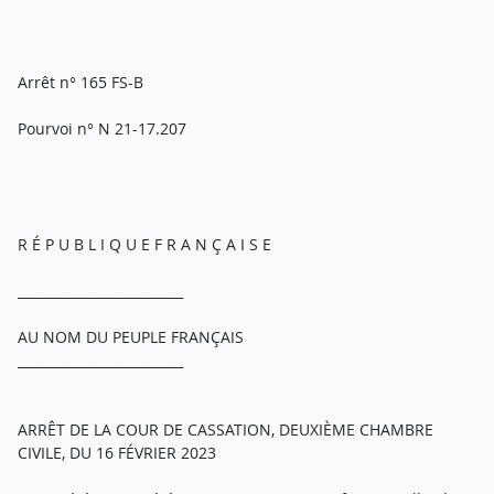
Arrêt n° 165 FS-B
Pourvoi n° N 21-17.207
R É P U B L I Q U E F R A N Ç A I S E
_________________________
AU NOM DU PEUPLE FRANÇAIS
_________________________
ARRÊT DE LA COUR DE CASSATION, DEUXIÈME CHAMBRE
CIVILE, DU 16 FÉVRIER 2023