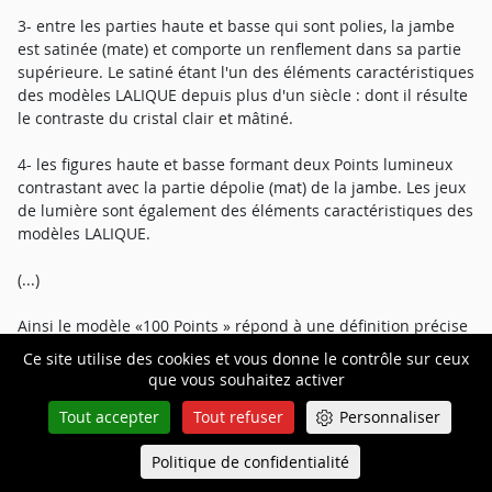
3- entre les parties haute et basse qui sont polies, la jambe
est satinée (mate) et comporte un renflement dans sa partie
supérieure. Le satiné étant l'un des éléments caractéristiques
des modèles LALIQUE depuis plus d'un siècle : dont il résulte
le contraste du cristal clair et mâtiné.
4- les figures haute et basse formant deux Points lumineux
contrastant avec la partie dépolie (mat) de la jambe. Les jeux
de lumière sont également des éléments caractéristiques des
modèles LALIQUE.
(...)
Ainsi le modèle «100 Points » répond à une définition précise
qui résulte notamment de la combinaison de trois figures
Ce site utilise des cookies et vous donne le contrôle sur ceux
géométriques, les figures haute et basse formant deux Points
que vous souhaitez activer
lumineux contrastant avec la partie dépolie (mat) de la
Tout accepter
Tout refuser
Personnaliser
jambe'.
Politique de confidentialité
Queue-Fair
Menu