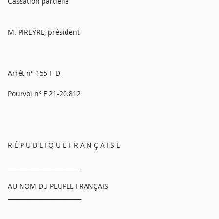
Cassation partielle
M. PIREYRE, président
Arrêt n° 155 F-D
Pourvoi n° F 21-20.812
R É P U B L I Q U E F R A N Ç A I S E
_________________________
AU NOM DU PEUPLE FRANÇAIS
_________________________