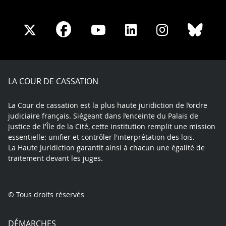
Share
Share
Share
Share
Sha
Share
on
on
on
on
on
on
Facebook
X
Youtube
LinkedIn
Instagram
Blue
play
LA COUR DE CASSATION
La Cour de cassation est la plus haute juridiction de l’ordre
judiciaire français. Siégeant dans l’enceinte du Palais de
justice de l'Île de la Cité, cette institution remplit une mission
essentielle: unifier et contrôler l'interprétation des lois.
La Haute Juridiction garantit ainsi à chacun une égalité de
traitement devant les juges.
© Tous droits réservés
DÉMARCHES