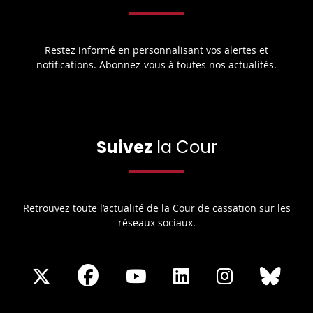
Restez informé en personnalisant vos alertes et
notifications. Abonnez-vous à toutes nos actualités.
Suivez
la Cour
Retrouvez toute l’actualité de la Cour de cassation sur les
réseaux sociaux.
Share
Share
Share
Share
Sha
Share
on
on
on
on
on
on