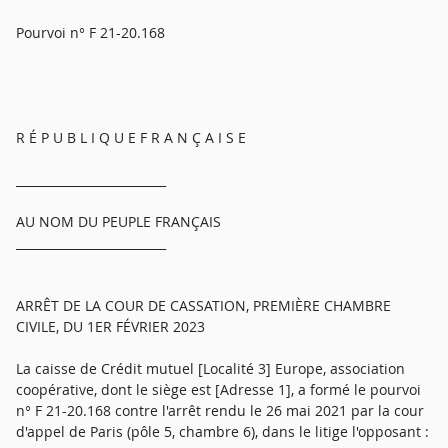
Pourvoi n° F 21-20.168
R É P U B L I Q U E F R A N Ç A I S E
_________________________
AU NOM DU PEUPLE FRANÇAIS
_________________________
ARRÊT DE LA COUR DE CASSATION, PREMIÈRE CHAMBRE
CIVILE, DU 1ER FÉVRIER 2023
La caisse de Crédit mutuel [Localité 3] Europe, association
coopérative, dont le siège est [Adresse 1], a formé le pourvoi
n° F 21-20.168 contre l'arrêt rendu le 26 mai 2021 par la cour
d'appel de Paris (pôle 5, chambre 6), dans le litige l'opposant :