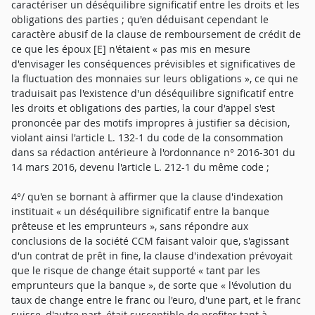
caractériser un déséquilibre significatif entre les droits et les
obligations des parties ; qu'en déduisant cependant le
caractère abusif de la clause de remboursement de crédit de
ce que les époux [E] n'étaient « pas mis en mesure
d'envisager les conséquences prévisibles et significatives de
la fluctuation des monnaies sur leurs obligations », ce qui ne
traduisait pas l'existence d'un déséquilibre significatif entre
les droits et obligations des parties, la cour d'appel s'est
prononcée par des motifs impropres à justifier sa décision,
violant ainsi l'article L. 132-1 du code de la consommation
dans sa rédaction antérieure à l'ordonnance n° 2016-301 du
14 mars 2016, devenu l'article L. 212-1 du même code ;
4°/ qu'en se bornant à affirmer que la clause d'indexation
instituait « un déséquilibre significatif entre la banque
prêteuse et les emprunteurs », sans répondre aux
conclusions de la société CCM faisant valoir que, s'agissant
d'un contrat de prêt in fine, la clause d'indexation prévoyait
que le risque de change était supporté « tant par les
emprunteurs que la banque », de sorte que « l'évolution du
taux de change entre le franc ou l'euro, d'une part, et le franc
suisse, d'autre part, était susceptible de profiter tant à