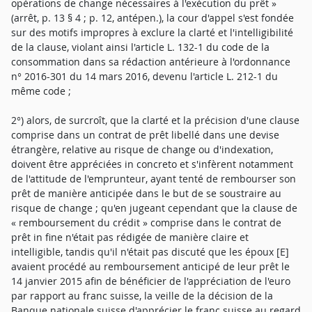
opérations de change nécessaires à l'exécution du prêt »
(arrêt, p. 13 § 4 ; p. 12, antépen.), la cour d'appel s'est fondée
sur des motifs impropres à exclure la clarté et l'intelligibilité
de la clause, violant ainsi l'article L. 132-1 du code de la
consommation dans sa rédaction antérieure à l'ordonnance
n° 2016-301 du 14 mars 2016, devenu l'article L. 212-1 du
même code ;
2°) alors, de surcroît, que la clarté et la précision d'une clause
comprise dans un contrat de prêt libellé dans une devise
étrangère, relative au risque de change ou d'indexation,
doivent être appréciées in concreto et s'infèrent notamment
de l'attitude de l'emprunteur, ayant tenté de rembourser son
prêt de manière anticipée dans le but de se soustraire au
risque de change ; qu'en jugeant cependant que la clause de
« remboursement du crédit » comprise dans le contrat de
prêt in fine n'était pas rédigée de manière claire et
intelligible, tandis qu'il n'était pas discuté que les époux [E]
avaient procédé au remboursement anticipé de leur prêt le
14 janvier 2015 afin de bénéficier de l'appréciation de l'euro
par rapport au franc suisse, la veille de la décision de la
Banque nationale suisse d'apprécier le franc suisse au regard