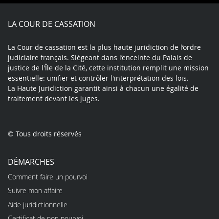
Facebook
X
Youtube
LinkedIn
Instagram
Blue
play
LA COUR DE CASSATION
La Cour de cassation est la plus haute juridiction de l’ordre
judiciaire français. Siégeant dans l’enceinte du Palais de
justice de l'Île de la Cité, cette institution remplit une mission
essentielle: unifier et contrôler l'interprétation des lois.
La Haute Juridiction garantit ainsi à chacun une égalité de
traitement devant les juges.
© Tous droits réservés
DÉMARCHES
Comment faire un pourvoi
Suivre mon affaire
Aide juridictionnelle
Certificat de non pourvoi