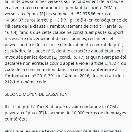
la limite des sommes versées sur le fondement de la clause
écartée ; qu'en condamnant cependant la société CCM à
verser aux époux [E] les sommes de 52.375,86 euros et
14.304,37 euros (arrêt, p. 13 § 7 ; p. 16 § 4) en conséquence de
l'illicéité de la clause « remboursement de crédit » (arrêt, p.
16 § 4), tandis que cette clause ne constituait pas le support
nécessaire du versement de ces sommes, réclamées et
payées au titre de la clause d'indexation du contrat de prêt,
c'est-à-dire la clause n° 9, dont le caractère abusif était seul
invoquée par les époux [E] (concl., p. 17) et qui n'avait pas été
déclarée non écrite, la cour d'appel a violé l'article L. 132-1 du
code de la consommation dans sa rédaction antérieure à
l'ordonnance n° 2016-301 du 14 mars 2016, devenu l'article L.
212-1 du même code.
SECOND MOYEN DE CASSATION
Il est fait grief à l'arrêt attaqué d'avoir condamné la CCM à
payer aux époux [E] la somme de 10.000 euros de dommages
et intérêts ;
alors que le juge de l'exécution connaît seul des demandes