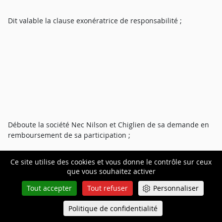
Dit valable la clause exonératrice de responsabilité ;
Déboute la société Nec Nilson et Chiglien de sa demande en
remboursement de sa participation ;
Ce site utilise des cookies et vous donne le contrôle sur ceux
que vous souhaitez activer
Condamne la société Nec Nilson et Chiglien aux dépens de
première instance et d'appel ;
Tout accepter
Tout refuser
Personnaliser
Politique de confidentialité
Queue-Fair
Menu