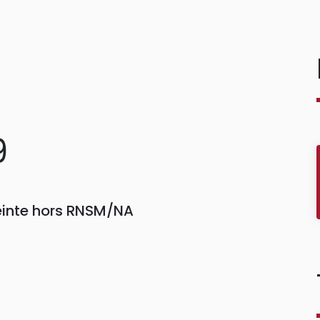
9
einte hors RNSM/NA