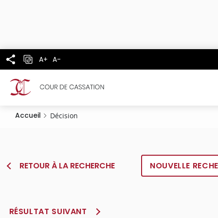
Panneau de gestion des cookies
Aller
au
contenu
principal
A+
A-
Accueil
Décision
RETOUR À LA RECHERCHE
NOUVELLE RECH
RÉSULTAT SUIVANT