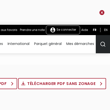
Se connecter
 aux favoris
Prendre une note
Aide
FR
EN
es
International
Parquet général
Mes démarches
Rech
 PDF
TÉLÉCHARGER PDF SANS ZONAGE