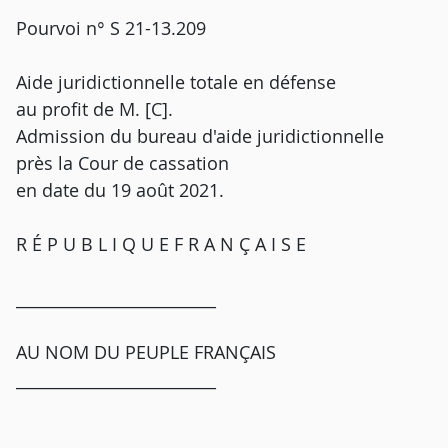
Pourvoi n° S 21-13.209
Aide juridictionnelle totale en défense
au profit de M. [C].
Admission du bureau d'aide juridictionnelle
près la Cour de cassation
en date du 19 août 2021.
R É P U B L I Q U E F R A N Ç A I S E
_________________________
AU NOM DU PEUPLE FRANÇAIS
_________________________