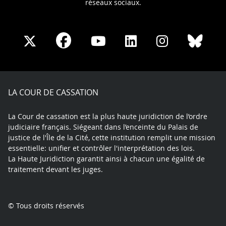
réseaux sociaux.
Share
Share
Share
Share
Sha
Share
on
on
on
on
on
on
Facebook
X
Youtube
LinkedIn
Instagram
Blue
play
LA COUR DE CASSATION
La Cour de cassation est la plus haute juridiction de l’ordre
judiciaire français. Siégeant dans l’enceinte du Palais de
justice de l'Île de la Cité, cette institution remplit une mission
essentielle: unifier et contrôler l'interprétation des lois.
La Haute Juridiction garantit ainsi à chacun une égalité de
traitement devant les juges.
© Tous droits réservés