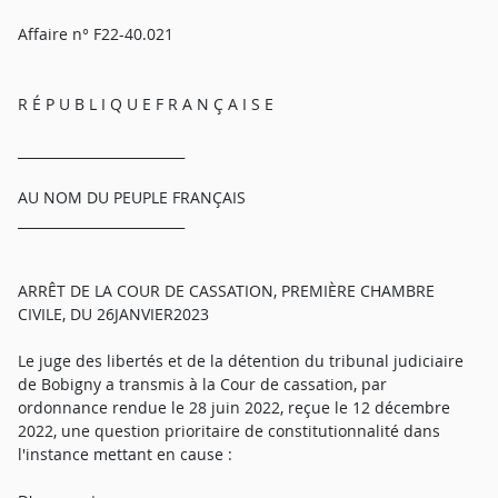
Affaire n° F22-40.021
R É P U B L I Q U E F R A N Ç A I S E
_________________________
AU NOM DU PEUPLE FRANÇAIS
_________________________
ARRÊT DE LA COUR DE CASSATION, PREMIÈRE CHAMBRE
CIVILE, DU 26JANVIER2023
Le juge des libertés et de la détention du tribunal judiciaire
de Bobigny a transmis à la Cour de cassation, par
ordonnance rendue le 28 juin 2022, reçue le 12 décembre
2022, une question prioritaire de constitutionnalité dans
l'instance mettant en cause :