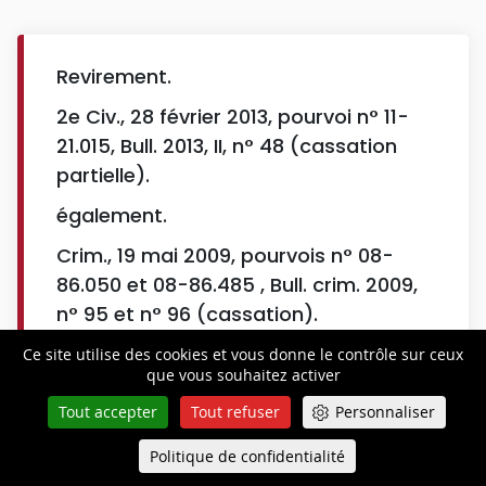
Revirement.
2e Civ., 28 février 2013, pourvoi n° 11-
21.015, Bull. 2013, II, n° 48 (cassation
partielle).
également.
Crim., 19 mai 2009, pourvois n° 08-
86.050 et 08-86.485 , Bull. crim. 2009,
n° 95 et n° 96 (cassation).
2e Civ., 11 juin 2009, pourvoi n° 08-
Ce site utilise des cookies et vous donne le contrôle sur ceux
que vous souhaitez activer
17.581, Bull. 2009, II, n° 155 (cassation).
Tout accepter
Tout refuser
Personnaliser
2e Civ., 11 juin 2009, pourvoi n° 07-
21.768, Bull. 2009, II, n° 153 (cassation
Politique de confidentialité
Queue-Fair
Menu
partielle).