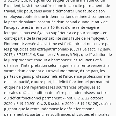
3) ALORS QUE lorsqu'en conséquence de la maladie ou de
l'accident, la victime souffre d'une incapacité permanente de
travail, elle peut, sans avoir à démontrer une faute de son
employeur, obtenir une indemnisation destinée à compenser
la perte de salaire, constituée d'un capital quand le taux de
l'incapacité est inférieur à 10 %, et d'une rente viagère
lorsque le taux est égal ou supérieur à ce pourcentage – en
contrepartie de la responsabilité sans faute de l'employeur,
l'indemnité versée à la victime est forfaitaire et ne couvre pas
les préjudices dits extrapatrimoniaux (CEDH, 5e sect., 12 janv.
2017, n° 74374/14, Saumier c/ France, § 54) ; que l'évolution de
la jurisprudence conduit à harmoniser les solutions et à
délaisser l'interprétation selon laquelle « la rente versée à la
victime d'un accident du travail indemnise, d'une part, les
pertes de gains professionnels et l'incidence professionnelle
de l'incapacité, d'autre part, le déficit fonctionnel permanent
et que ne sont réparables les souffrances physiques et
morales qu'à la condition de n'être pas indemnisées au titre
du déficit fonctionnel permanent » (not. Civ. 2, 22 octobre
2020, n° 19-15.951 Civ. 2, 8 octobre 2020, n° 19-13.126) ; qu'en
jugeant que la rente indemnise le déficit fonctionnel
permanent et, partant, les souffrances physiques et morales