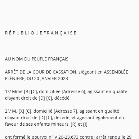
R É P U B L I Q U E F R A N Ç A I S E
AU NOM DU PEUPLE FRANÇAIS
ARRÊT DE LA COUR DE CASSATION, siégeant en ASSEMBLÉE
PLÉNIÈRE, DU 20 JANVIER 2023
1°/ Mme [B] [C], domiciliée [Adresse 6], agissant en qualité
d'ayant droit de [D] [C], décédé,
2°/ M. [X] [C], domicilié [Adresse 7], agissant en qualité
d'ayant droit de [D] [C], décédé, et agissant également en
faveur de ses enfants mineurs, [R] et [I],
ont formé le pourvoi n° V 20-23.673 contre l'arrêt rendu le 29