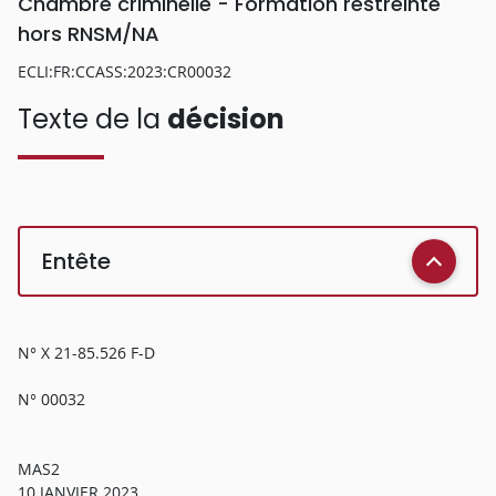
Chambre criminelle - Formation restreinte
hors RNSM/NA
ECLI:FR:CCASS:2023:CR00032
Texte de la
décision
Entête
N° X 21-85.526 F-D
N° 00032
MAS2
10 JANVIER 2023