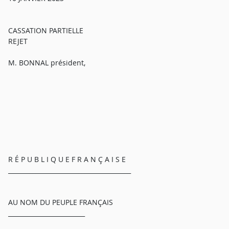
CASSATION PARTIELLE
REJET
M. BONNAL président,
R É P U B L I Q U E F R A N Ç A I S E
________________________________________
AU NOM DU PEUPLE FRANÇAIS
_________________________