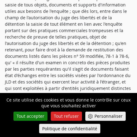
saisie de tous objets, documents et supports d'information
utiles aux besoins de l'enquête ; que dès lors, entre dans le
champ de l'autorisation du juge des libertés et de la
détention la saisie de tout élément en lien avec l'enquête
portant sur des pratiques commerciales trompeuses et la
recherche de preuve de telles pratiques, objet de
l'autorisation du juge des libertés et de la détention ; qu'en
retenant, pour faire droit à la demande de restitution des
documents listés dans les pièces n° 59 modifiée, 78-1 à 78-6,
qu' « il résulte d'un examen in concreto des pièces produites
par les parties requérantes qu'il s'agit de documents faisant
état d'échanges entre les sociétés visées par l'ordonnance du
JLD et des sociétés qui exercent leur activité à l'étranger, et
qui sont exploitées à partir d'entités juridiquement distinctes
des sociétés visées par l'ordonnance, que l'ordonnance du JLD
Ce site utilise des cookies et vous donne le contrôle sur ceux
ne fait état d'aucun élément d'extranéité, que les pièces
que vous souhaitez activer
produites doivent être considérées comme n'entrant pas
dans le champ du périmètre du JLD » (arrêt, p. 24), cependant
Tout accepter
Tout refuser
Personnaliser
que l'absence de mention d'élément d'extranéité dans
l'ordonnance du juge des libertés et de la détention (JLD)
Politique de confidentialité
Queue-Fair
Menu
autorisant les opérations de visite et de saisie ne pouvait