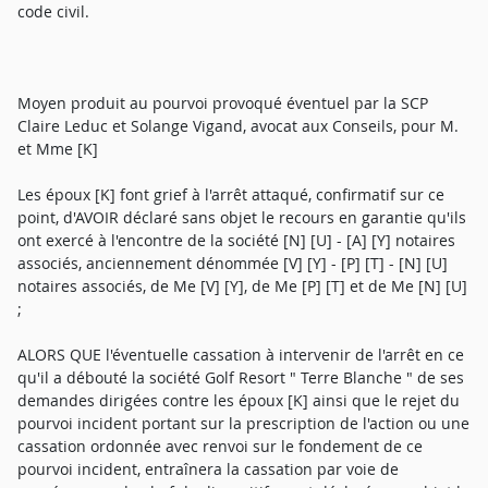
code civil.
Moyen produit au pourvoi provoqué éventuel par la SCP
Claire Leduc et Solange Vigand, avocat aux Conseils, pour M.
et Mme [K]
Les époux [K] font grief à l'arrêt attaqué, confirmatif sur ce
point, d'AVOIR déclaré sans objet le recours en garantie qu'ils
ont exercé à l'encontre de la société [N] [U] - [A] [Y] notaires
associés, anciennement dénommée [V] [Y] - [P] [T] - [N] [U]
notaires associés, de Me [V] [Y], de Me [P] [T] et de Me [N] [U]
;
ALORS QUE l'éventuelle cassation à intervenir de l'arrêt en ce
qu'il a débouté la société Golf Resort " Terre Blanche " de ses
demandes dirigées contre les époux [K] ainsi que le rejet du
pourvoi incident portant sur la prescription de l'action ou une
cassation ordonnée avec renvoi sur le fondement de ce
pourvoi incident, entraînera la cassation par voie de