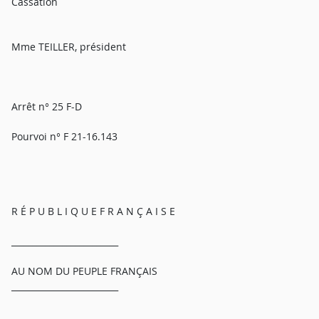
Cassation
Mme TEILLER, président
Arrêt n° 25 F-D
Pourvoi n° F 21-16.143
R É P U B L I Q U E F R A N Ç A I S E
_________________________
AU NOM DU PEUPLE FRANÇAIS
_________________________