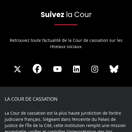
Suivez
la Cour
Retrouvez toute l’actualité de la Cour de cassation sur les
réseaux sociaux.
Share
Share
Share
Share
Sha
Share
on
on
on
on
on
on
Facebook
X
Youtube
LinkedIn
Instagram
Blue
play
LA COUR DE CASSATION
La Cour de cassation est la plus haute juridiction de l’ordre
judiciaire français. Siégeant dans l’enceinte du Palais de
justice de l'Île de la Cité, cette institution remplit une mission
essentielle: unifier et contrôler l'interprétation des lois.