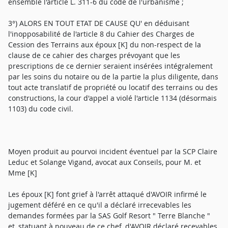
ensemble l'article L. 311-6 du code de l'urbanisme ;
3°) ALORS EN TOUT ETAT DE CAUSE QU' en déduisant
l'inopposabilité de l'article 8 du Cahier des Charges de
Cession des Terrains aux époux [K] du non-respect de la
clause de ce cahier des charges prévoyant que les
prescriptions de ce dernier seraient insérées intégralement
par les soins du notaire ou de la partie la plus diligente, dans
tout acte translatif de propriété ou locatif des terrains ou des
constructions, la cour d'appel a violé l'article 1134 (désormais
1103) du code civil.
Moyen produit au pourvoi incident éventuel par la SCP Claire
Leduc et Solange Vigand, avocat aux Conseils, pour M. et
Mme [K]
Les époux [K] font grief à l'arrêt attaqué d'AVOIR infirmé le
jugement déféré en ce qu'il a déclaré irrecevables les
demandes formées par la SAS Golf Resort " Terre Blanche "
et, statuant à nouveau de ce chef, d'AVOIR déclaré recevables