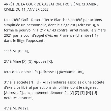
ARRÊT DE LA COUR DE CASSATION, TROISIÈME CHAMBRE
CIVILE, DU 11 JANVIER 2023
La société Golf - Resort "Terre Blanche", société par actions
simplifiée unipersonnelle, dont le siège est [Adresse 3], a
formé le pourvoi n° F 21-16.143 contre l'arrêt rendu le 9 mars
2021 par la cour d'appel d'Aix-en-Provence (chambre1-1),
dans le litige l'opposant :
1°/ à M. [B] [K],
2°/ à Mme [X] [G], épouse [K],
tous deux domiciliés [Adresse 1] (Royaume-Uni),
3°/ à la société [N] [U]-[A] [Y] notaires associés d'une société
d'exercice libéral par actions simplifiée, dont le siège est
[Adresse 2], anciennement dénommée [V] [Z] [T]-[N] [U]
notaires associés,
4°/ à M. [V] [Y],