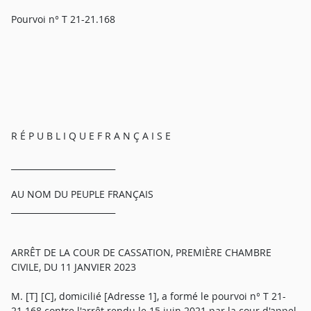
Pourvoi n° T 21-21.168
R É P U B L I Q U E F R A N Ç A I S E
_________________________
AU NOM DU PEUPLE FRANÇAIS
_________________________
ARRÊT DE LA COUR DE CASSATION, PREMIÈRE CHAMBRE
CIVILE, DU 11 JANVIER 2023
M. [T] [C], domicilié [Adresse 1], a formé le pourvoi n° T 21-
21.168 contre l'arrêt rendu le 15 juin 2021 par la cour d'appel