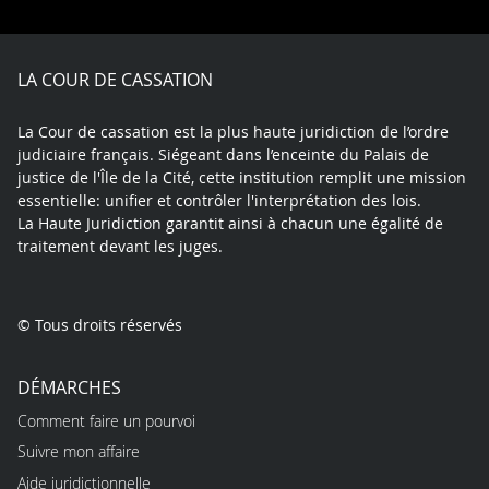
on
on
on
on
on
Facebook
X
Youtube
LinkedIn
Instagram
Blue
play
LA COUR DE CASSATION
La Cour de cassation est la plus haute juridiction de l’ordre
judiciaire français. Siégeant dans l’enceinte du Palais de
justice de l'Île de la Cité, cette institution remplit une mission
essentielle: unifier et contrôler l'interprétation des lois.
La Haute Juridiction garantit ainsi à chacun une égalité de
traitement devant les juges.
© Tous droits réservés
DÉMARCHES
Comment faire un pourvoi
Suivre mon affaire
Aide juridictionnelle