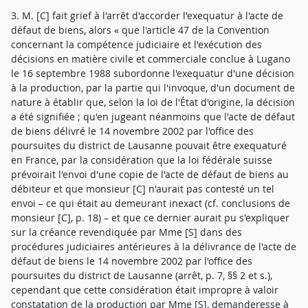
3. M. [C] fait grief à l'arrêt d'accorder l'exequatur à l'acte de
défaut de biens, alors « que l'article 47 de la Convention
concernant la compétence judiciaire et l'exécution des
décisions en matière civile et commerciale conclue à Lugano
le 16 septembre 1988 subordonne l'exequatur d'une décision
à la production, par la partie qui l'invoque, d'un document de
nature à établir que, selon la loi de l'État d'origine, la décision
a été signifiée ; qu'en jugeant néanmoins que l'acte de défaut
de biens délivré le 14 novembre 2002 par l'office des
poursuites du district de Lausanne pouvait être exequaturé
en France, par la considération que la loi fédérale suisse
prévoirait l'envoi d'une copie de l'acte de défaut de biens au
débiteur et que monsieur [C] n'aurait pas contesté un tel
envoi – ce qui était au demeurant inexact (cf. conclusions de
monsieur [C], p. 18) – et que ce dernier aurait pu s'expliquer
sur la créance revendiquée par Mme [S] dans des
procédures judiciaires antérieures à la délivrance de l'acte de
défaut de biens le 14 novembre 2002 par l'office des
poursuites du district de Lausanne (arrêt, p. 7, §§ 2 et s.),
cependant que cette considération était impropre à valoir
constatation de la production par Mme [S], demanderesse à