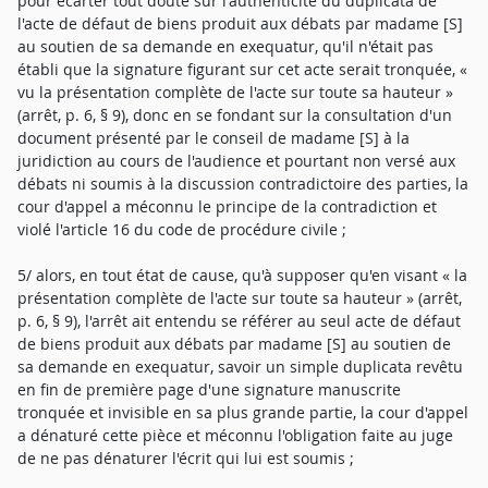
pour écarter tout doute sur l'authenticité du duplicata de
l'acte de défaut de biens produit aux débats par madame [S]
au soutien de sa demande en exequatur, qu'il n'était pas
établi que la signature figurant sur cet acte serait tronquée, «
vu la présentation complète de l'acte sur toute sa hauteur »
(arrêt, p. 6, § 9), donc en se fondant sur la consultation d'un
document présenté par le conseil de madame [S] à la
juridiction au cours de l'audience et pourtant non versé aux
débats ni soumis à la discussion contradictoire des parties, la
cour d'appel a méconnu le principe de la contradiction et
violé l'article 16 du code de procédure civile ;
5/ alors, en tout état de cause, qu'à supposer qu'en visant « la
présentation complète de l'acte sur toute sa hauteur » (arrêt,
p. 6, § 9), l'arrêt ait entendu se référer au seul acte de défaut
de biens produit aux débats par madame [S] au soutien de
sa demande en exequatur, savoir un simple duplicata revêtu
en fin de première page d'une signature manuscrite
tronquée et invisible en sa plus grande partie, la cour d'appel
a dénaturé cette pièce et méconnu l'obligation faite au juge
de ne pas dénaturer l'écrit qui lui est soumis ;