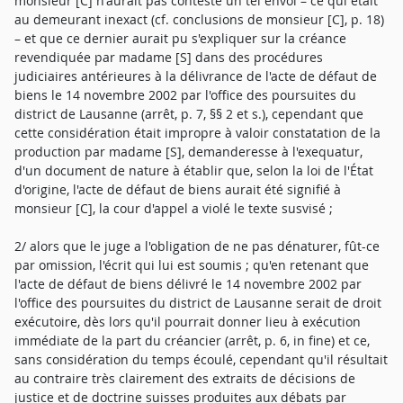
monsieur [C] n'aurait pas contesté un tel envoi – ce qui était
au demeurant inexact (cf. conclusions de monsieur [C], p. 18)
– et que ce dernier aurait pu s'expliquer sur la créance
revendiquée par madame [S] dans des procédures
judiciaires antérieures à la délivrance de l'acte de défaut de
biens le 14 novembre 2002 par l'office des poursuites du
district de Lausanne (arrêt, p. 7, §§ 2 et s.), cependant que
cette considération était impropre à valoir constatation de la
production par madame [S], demanderesse à l'exequatur,
d'un document de nature à établir que, selon la loi de l'État
d'origine, l'acte de défaut de biens aurait été signifié à
monsieur [C], la cour d'appel a violé le texte susvisé ;
2/ alors que le juge a l'obligation de ne pas dénaturer, fût-ce
par omission, l'écrit qui lui est soumis ; qu'en retenant que
l'acte de défaut de biens délivré le 14 novembre 2002 par
l'office des poursuites du district de Lausanne serait de droit
exécutoire, dès lors qu'il pourrait donner lieu à exécution
immédiate de la part du créancier (arrêt, p. 6, in fine) et ce,
sans considération du temps écoulé, cependant qu'il résultait
au contraire très clairement des extraits de décisions de
justice et de doctrine suisses produites aux débats par